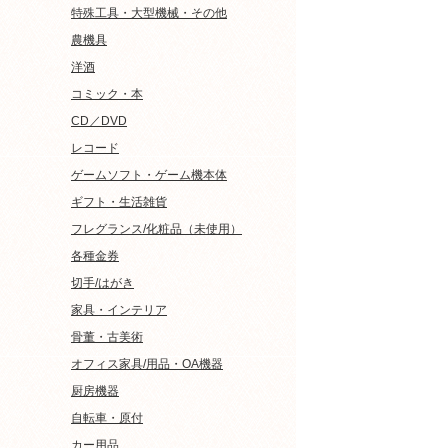
特殊工具・大型機械・その他
農機具
洋酒
コミック・本
CD／DVD
レコード
ゲームソフト・ゲーム機本体
ギフト・生活雑貨
フレグランス/化粧品（未使用）
各種金券
切手/はがき
家具・インテリア
骨董・古美術
オフィス家具/用品・OA機器
厨房機器
自転車・原付
カー用品