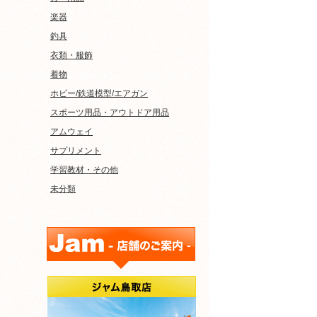
楽器
釣具
衣類・服飾
着物
ホビー/鉄道模型/エアガン
スポーツ用品・アウトドア用品
アムウェイ
サプリメント
学習教材・その他
未分類