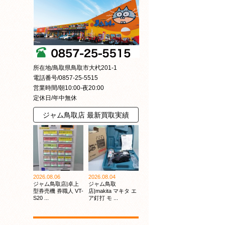
所在地/鳥取県鳥取市大杙201-1
電話番号/0857-25-5515
営業時間/朝10:00-夜20:00
定休日/年中無休
ジャム鳥取店 最新買取実績
2026.08.06
2026.08.04
ジャム鳥取店|卓上
ジャム鳥取
型券売機 券職人 VT-
店|makita マキタ エ
S20 ...
ア釘打 モ ...