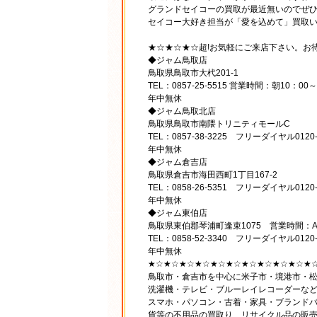
グランドセイコーの買取が最近無いのでぜひ
セイコー大好き担当が「愛を込めて」買取い
★☆★☆★☆超!お気軽にご来店下さい。お
◆ジャム鳥取店
鳥取県鳥取市大杙201-1
TEL：0857-25-5515 営業時間：朝10：00
年中無休
◆ジャム鳥取北店
鳥取県鳥取市南隈トリニティモールC
TEL：0857-38-3225 フリーダイヤル0120
年中無休
◆ジャム倉吉店
鳥取県倉吉市海田西町1丁目167-2
TEL：0858-26-5351 フリーダイヤル0120
年中無休
◆ジャム東伯店
鳥取県東伯郡琴浦町逢束1075 営業時間：AM
TEL：0858-52-3340 フリーダイヤル0120-2
年中無休
★☆★☆★☆★☆★☆★☆★☆★☆★☆★☆★
鳥取市・倉吉市を中心に米子市・境港市・
洗濯機・テレビ・ブルーレイレコーダーな
スマホ・パソコン・古着・家具・ブランド
貨等の不用品の買取り、リサイクル品の販