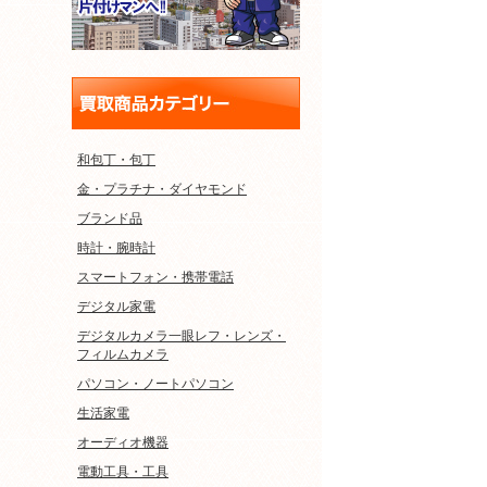
和包丁・包丁
金・プラチナ・ダイヤモンド
ブランド品
時計・腕時計
スマートフォン・携帯電話
デジタル家電
デジタルカメラ一眼レフ・レンズ・
フィルムカメラ
パソコン・ノートパソコン
生活家電
オーディオ機器
電動工具・工具