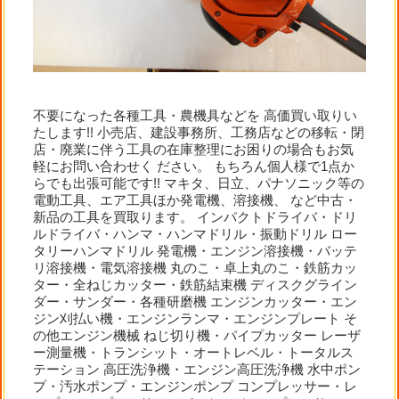
不要になった各種工具・農機具などを 高価買い取りい
たします!! 小売店、建設事務所、工務店などの移転・閉
店・廃業に伴う工具の在庫整理にお困りの場合もお気
軽にお問い合わせく ださい。 もちろん個人様で1点か
らでも出張可能です!! マキタ、日立、パナソニック等の
電動工具、エア工具ほか発電機、溶接機、 など中古・
新品の工具を買取ります。 インパクトドライバ・ドリ
ルドライバ・ハンマ・ハンマドリル・振動ドリル ロー
タリーハンマドリル 発電機・エンジン溶接機・バッテ
リ溶接機・電気溶接機 丸のこ・卓上丸のこ・鉄筋カッ
ター・全ねじカッター・鉄筋結束機 ディスクグライン
ダー・サンダー・各種研磨機 エンジンカッター・エン
ジン刈払い機・エンジンランマ・エンジンプレート そ
の他エンジン機械 ねじ切り機・パイプカッター レーザ
ー測量機・トランシット・オートレベル・トータルス
テーション 高圧洗浄機・エンジン高圧洗浄機 水中ポン
プ・汚水ポンプ・エンジンポンプ コンプレッサー・レ