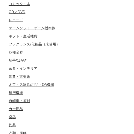
コミック・本
CD／DVD
レコード
ゲームソフト・ゲーム機本体
ギフト・生活雑貨
フレグランス/化粧品（未使用）
各種金券
切手/はがき
家具・インテリア
骨董・古美術
オフィス家具/用品・OA機器
厨房機器
自転車・原付
カー用品
楽器
釣具
衣類・服飾