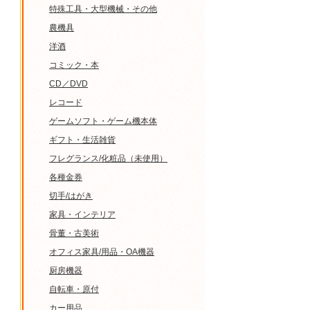
特殊工具・大型機械・その他
農機具
洋酒
コミック・本
CD／DVD
レコード
ゲームソフト・ゲーム機本体
ギフト・生活雑貨
フレグランス/化粧品（未使用）
各種金券
切手/はがき
家具・インテリア
骨董・古美術
オフィス家具/用品・OA機器
厨房機器
自転車・原付
カー用品