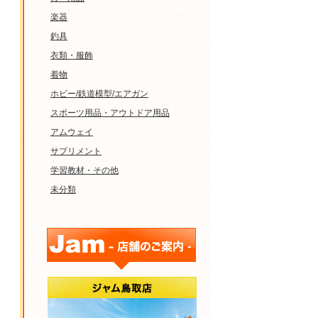
楽器
釣具
衣類・服飾
着物
ホビー/鉄道模型/エアガン
スポーツ用品・アウトドア用品
アムウェイ
サプリメント
学習教材・その他
未分類