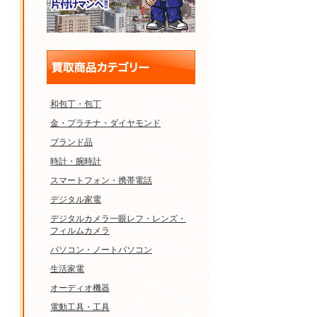
和包丁・包丁
金・プラチナ・ダイヤモンド
ブランド品
時計・腕時計
スマートフォン・携帯電話
デジタル家電
デジタルカメラ一眼レフ・レンズ・
フィルムカメラ
パソコン・ノートパソコン
生活家電
オーディオ機器
電動工具・工具