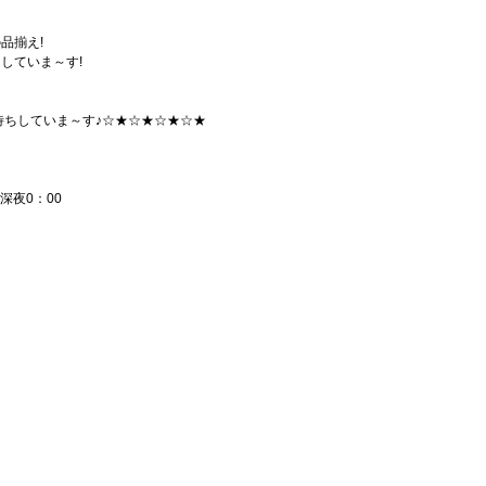
品揃え!
していま～す!
待ちしていま～す♪☆★☆★☆★☆★
～深夜0：00