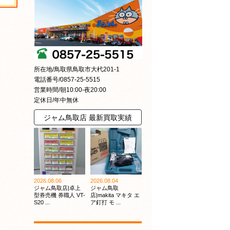
所在地/鳥取県鳥取市大杙201-1
電話番号/0857-25-5515
営業時間/朝10:00-夜20:00
定休日/年中無休
ジャム鳥取店 最新買取実績
2026.08.06
2026.08.04
ジャム鳥取店|卓上
ジャム鳥取
型券売機 券職人 VT-
店|makita マキタ エ
S20 ...
ア釘打 モ ...