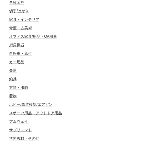
各種金券
切手/はがき
家具・インテリア
骨董・古美術
オフィス家具/用品・OA機器
厨房機器
自転車・原付
カー用品
楽器
釣具
衣類・服飾
着物
ホビー/鉄道模型/エアガン
スポーツ用品・アウトドア用品
アムウェイ
サプリメント
学習教材・その他