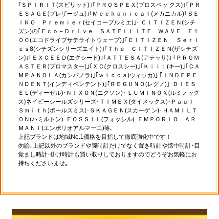
｢ＳＰＩＲＩＴ(スピリット)｣｢ＰＲＯＳＰＥＸ(プロスペッ クス)｣｢ＰＲ
ＥＳＡＧＥ(プレザージュ)｣｢Ｍｅｃｈａｎｉｃａｌ(メカニカル)｢ＳＥ
ＩＫＯ Ｐｒｅｍｉｅｒ(セイコープルミエ)｣･ ＣＩＴＩＺＥＮ(シチ
ズン)の｢Ｅｃｏ－Ｄｒｉｖｅ ＳＡＴＥＬＬＩＴＥ ＷＡＶＥ Ｆ１
００(エコドライブサテライトウェーブ)｣｢ＣＩＴＩＺＥＮ Ｓｅｒｉ
ｅｓ8(シチズンシリーズエイト)｣｢Ｔｈｅ ＣＩＴＩＺＥＮ(ザシチズ
ン)｣｢ＥＸＣＥＥＤ(エクシード)｣｢ＡＴＴＥＳＡ(アテッサ)｣ ｢ＰＲＯＭ
ＡＳＴＥＲ(プロマスター)｣｢ＸＣ(クロスシー)｣｢Ｋｉｉ：(キー)｣｢ＣＡ
ＭＰＡＮＯＬＡ(カンパノラ)｣｢ｗｉｃｃａ(ウィッカ)｣ ｢ＩＮＤＥＰＥ
ＮＤＥＮＴ(インディペンテント)｣｢ＲＥＧＵＮＯ(レグノ)｣･ＤＩＥＳ
ＥＬ(ディーゼル)･ＮＩＸＯＮ(ニクソン)･ ＬＵＭＩＮＯＸ(ルミノック
ス)ネイビーシールズシリーズ･ＴＩＭＥＸ(タイメックス)･Ｐａｕｌ
Ｓｍｉｔｈ(ポールスミス)･ＳＫＡＧＥＮ(スカーゲ ン)･ＨＡＭＩＬＴ
ＯＮ(ハミルトン)･ＦＯＳＳＩＬ(フォッシル)･ＥＭＰＯＲＩＯ ＡＲ
ＭＡＮＩ(エンポリオアルマーニ)等､
上記ブランドは地域No.1価格を目指して徹底強化中です！
勿論､上記以外のブランドや腕時計だけでなく置き時計や懐中時計･目
覚まし時計･掛け時計も買い取りしておりますのでどうぞお気軽にお
持ちくださいませ｡