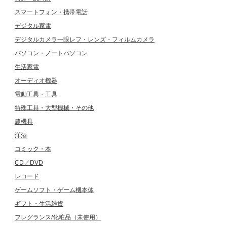
スマートフォン・携帯電話
デジタル家電
デジタルカメラ一眼レフ・レンズ・フィルムカメラ
パソコン・ノートパソコン
生活家電
オーディオ機器
電動工具・工具
特殊工具・大型機械・その他
農機具
洋酒
コミック・本
CD／DVD
レコード
ゲームソフト・ゲーム機本体
ギフト・生活雑貨
フレグランス/化粧品（未使用）