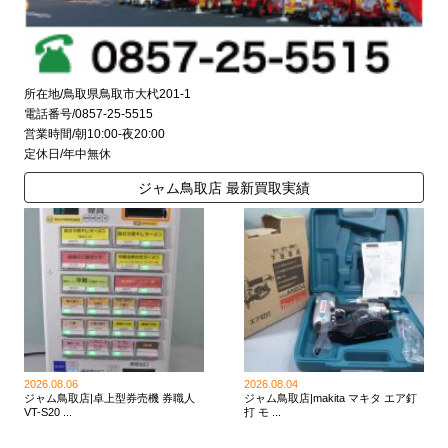
所在地/鳥取県鳥取市大杙201-1
電話番号/0857-25-5515
営業時間/朝10:00-夜20:00
定休日/年中無休
ジャム鳥取店 最新買取実績
2026.08.06
2026.08.04
ジャム鳥取店|卓上型券売機 券職人
ジャム鳥取店|makita マキタ エア釘
VT-S20 ...
打 モ ...