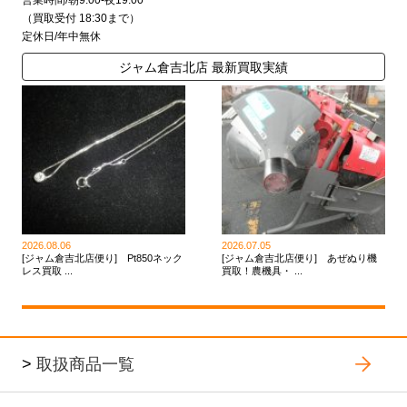
（買取受付 18:30まで）
定休日/年中無休
ジャム倉吉北店 最新買取実績
2026.08.06
2026.07.05
[ジャム倉吉北店便り] Pt850ネック
[ジャム倉吉北店便り] あぜぬり機
レス買取 ...
買取！農機具・ ...
>
取扱商品一覧