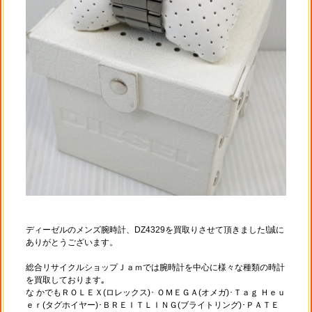
ディーゼルのメンズ腕時計、DZ4329を買取りさせて頂きました!誠に
ありがとうございます。
総合リサイクルショップＪａｍでは腕時計を中心に様々な種類の時計
を買取しております｡
な かでもＲＯＬＥＸ(ロレックス)･ ＯＭＥＧＡ(オメガ)･Ｔａｇ Ｈｅｕ
ｅｒ(タグホイヤー)･ＢＲＥＩＴＬＩＮＧ(ブライトリング)･ＰＡＴＥ