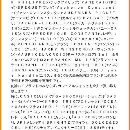
Ｋ ＰＨＩＬＩＰＰＥ(パテックフィリップ)･ＰＡＮＥＲＡＩ(パネラ
イ)･ＢＲＥＧＵＥＴ(ブレゲ)･Ｖａｃｈｅｒｏｎ Ｃｏｎｓｔａｎｔｉ
ｎ(ヴァシュロンコンスタンタン)･ＡＵＤＥＭＡＲＳ ＰＩＧＵＥＴ
(オーデマピ ゲ)･Ｃａｒｔｉｅｒ(カルティエ)･ＢＶＬＧＡＲＩ(ブルガ
リ)･ＪＡＥＧＥＲ－ＬＥＣＯＵＬＴＲＥ(ジャガールクルト)･ＺＥＮＩ
ＴＨ(ゼニス)･ ＩＷＣ(インターナショナルウォッチカンパニー)･ＯＲ
ＩＳ(オリス)･ＦＲＥＤＥＲＩＱＵＥ ＣＯＮＳＴＡＮＴ(ウレデリッ
クコンスタント)･ ＨＵＢＬＯＴ(ウブロ)･Ｃｈｏｐａｒｄ(ショパー
ル)･ＭＯＮＴＢＬＡＮＣ(モンブラン)･ＬＯＮＧＩＮＥＳ(ロンジン)･Ｇ
ＵＣＣＩ(グッチ)･ ＨＡＲＲＹ ＷＩＮＳＴＯＮ(ハリーウィンスト
ン)･ＭＡＵＲＩＣＥＬＡＣＲＯＩＸ(モーリスラクロア)･Ｂｅｌｌ＆Ｒ
ｏｓｓ(ベルアンドロス)･ ＦＲＡＮＣＫ ＭＵＬＬＥＲ(フランクミュ
ラー)･ＧＲＡＮＤ ＳＥＩＫＯ(グランドセイコー)･ＥＢＥＬ(エベル)･
ＪＵＮＧＨＡＮＳ(ユンハンス)･ ＴＵＤＯＲ(チュードル)･Ｕｌｙｓｓ
ｅ Ｎａｒｄｉｎ(ユリスナルダン)等の高級腕時計ブランドは他店を
圧倒する強化買取を実施中です｡
勿論ハイブランドのみならず､カジュアルウォッチも全力で買い取り
致します！
特に､ＣＡＳＩＯ(カシオ)の｢Ｇ－ＳＨＯＣＫ(ジーショック)｣｢ＢＡＢ
Ｙ－Ｇ(ベイビージー)｣｢ＰＲＯ ＴＲＥＫ(プロトレック)｣ ｢ＯＣＥＡ
ＮＵＳ(オシアナス)｣｢ＥＤＩＦＩＣＥ(エディフィス)｣｢ＳＨＥＥＮ(シ
ーン)｣｢ＰＨＹＳ(フィズ)｣･ＳＥＩＫＯ(セイコー)の ｢ＣＲＥＤＯＲ(ク
レドール)｣｢ＧＡＬＡＮＴＥ(ガランテ)｣｢ＡＳＴＲＯＮ(アストロン)｣
｢ＬＵＫＩＡ(ルキア)｣｢ＢＲＩＧＨＴＺ(ブライツ)｣ ｢ＤＯＬＣＥ＆ＥＸ
ＣＥＬＩＮＥ(ドルチェアンドエクセリーヌ)｣｢ＴＩＳＳＥ(ティセ)｣