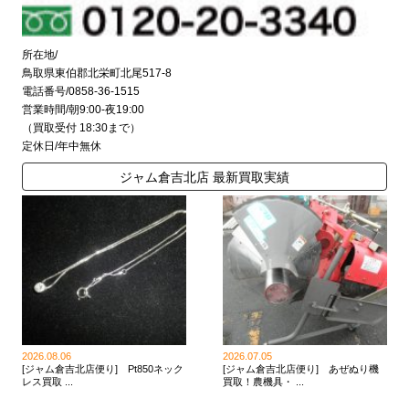
所在地/
鳥取県東伯郡北栄町北尾517-8
電話番号/0858-36-1515
営業時間/朝9:00-夜19:00
（買取受付 18:30まで）
定休日/年中無休
ジャム倉吉北店 最新買取実績
2026.08.06
2026.07.05
[ジャム倉吉北店便り] Pt850ネック
[ジャム倉吉北店便り] あぜぬり機
レス買取 ...
買取！農機具・ ...