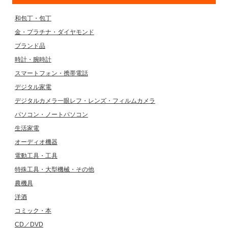
和包丁・包丁
金・プラチナ・ダイヤモンド
ブランド品
時計・腕時計
スマートフォン・携帯電話
デジタル家電
デジタルカメラ一眼レフ・レンズ・フィルムカメラ
パソコン・ノートパソコン
生活家電
オーディオ機器
電動工具・工具
特殊工具・大型機械・その他
農機具
洋酒
コミック・本
CD／DVD