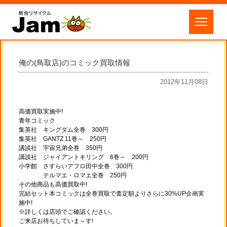
俺の(鳥取店)のコミック買取情報
2012年11月08日
高価買取実施中!
青年コミック
集英社 キングダム全巻 300円
集英社 GANTZ 11巻～ 250円
講談社 宇宙兄弟全巻 350円
講談社 ジャイアントキリング 6巻～ 200円
小学館 さすらいアフロ田中全巻 300円
テルマエ・ロマエ全巻 250円
その他商品も高価買取中!
完結セット本コミックは全巻買取で査定額よりさらに30%UP企画実
施中!
※詳しくは店頭でご確認ください。
ご来店お待ちしていま～す!