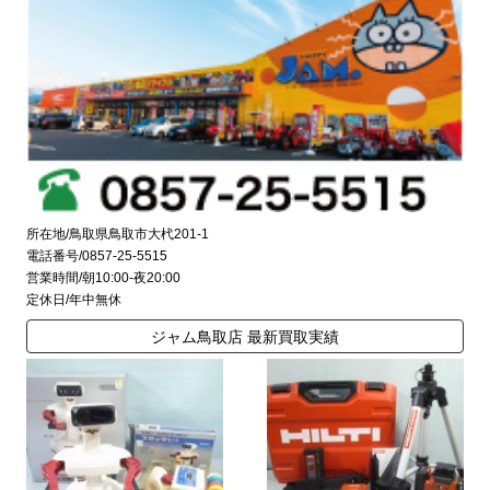
所在地/鳥取県鳥取市大杙201-1
電話番号/0857-25-5515
営業時間/朝10:00-夜20:00
定休日/年中無休
ジャム鳥取店 最新買取実績