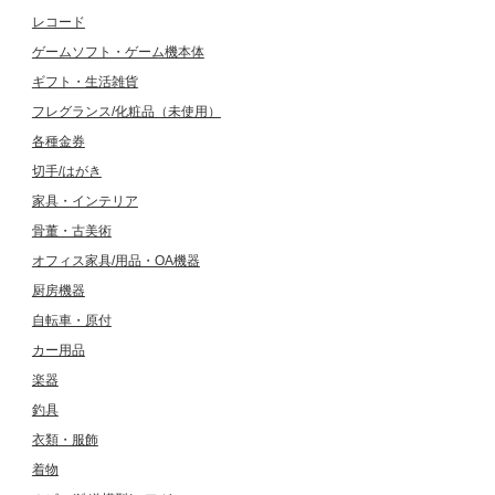
レコード
ゲームソフト・ゲーム機本体
ギフト・生活雑貨
フレグランス/化粧品（未使用）
各種金券
切手/はがき
家具・インテリア
骨董・古美術
オフィス家具/用品・OA機器
厨房機器
自転車・原付
カー用品
楽器
釣具
衣類・服飾
着物