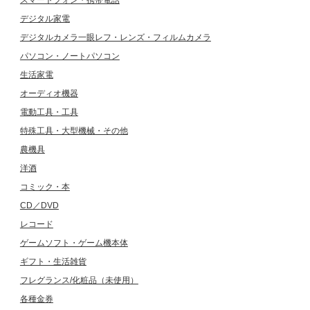
スマートフォン・携帯電話
デジタル家電
デジタルカメラ一眼レフ・レンズ・フィルムカメラ
パソコン・ノートパソコン
生活家電
オーディオ機器
電動工具・工具
特殊工具・大型機械・その他
農機具
洋酒
コミック・本
CD／DVD
レコード
ゲームソフト・ゲーム機本体
ギフト・生活雑貨
フレグランス/化粧品（未使用）
各種金券