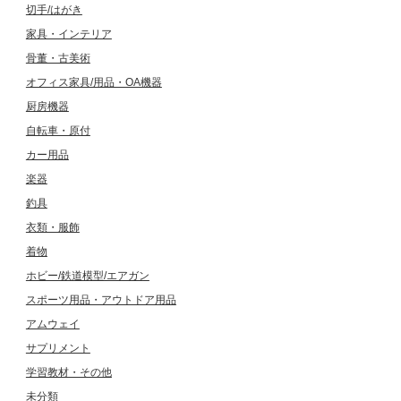
切手/はがき
家具・インテリア
骨董・古美術
オフィス家具/用品・OA機器
厨房機器
自転車・原付
カー用品
楽器
釣具
衣類・服飾
着物
ホビー/鉄道模型/エアガン
スポーツ用品・アウトドア用品
アムウェイ
サプリメント
学習教材・その他
未分類