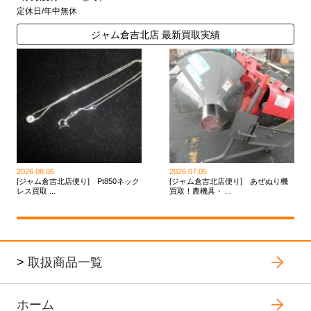
定休日/年中無休
ジャム倉吉北店 最新買取実績
2026.08.06
2026.07.05
[ジャム倉吉北店便り] Pt850ネック
[ジャム倉吉北店便り] あぜぬり機
レス買取 ...
買取！農機具・ ...
>
取扱商品一覧
ホーム