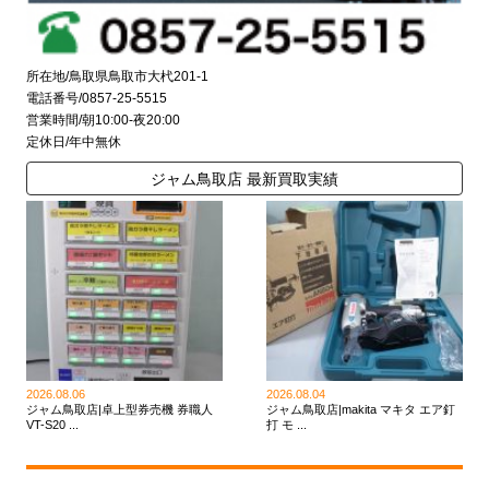
所在地/鳥取県鳥取市大杙201-1
電話番号/0857-25-5515
営業時間/朝10:00-夜20:00
定休日/年中無休
ジャム鳥取店 最新買取実績
2026.08.06
2026.08.04
ジャム鳥取店|卓上型券売機 券職人
ジャム鳥取店|makita マキタ エア釘
VT-S20 ...
打 モ ...