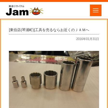
[東伯店(琴浦町)]工具を売るならお近くのＪＡＭへ
2016年01月31日