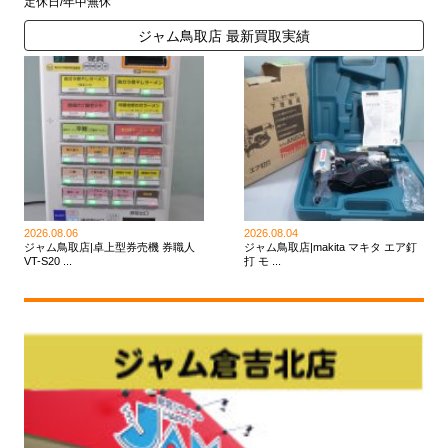
定休日/年中無休
ジャム鳥取店 最新買取実績
2026.08.06
2026.08.04
ジャム鳥取店|卓上型券売機 券職人
ジャム鳥取店|makita マキタ エア釘
VT-S20 ...
打 モ ...