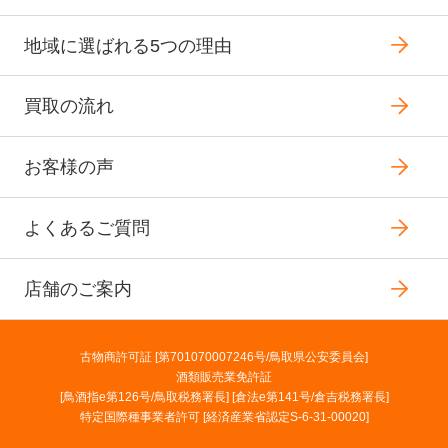
地域に選ばれる5つの理由
買取の流れ
お客様の声
よくあるご質問
店舗のご案内
古物商許可証 [第701070007246号/鳥取県公安委員会]
酒類販売業免許証
[鳥酒指e第126号/鳥取税務署長] [倉法e第141号/倉吉税務署長]
特定国際種事業者許可 [経済産業省認定S-6-31-00020]