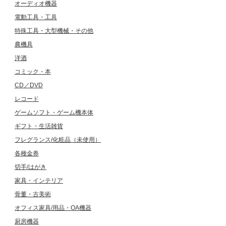
オーディオ機器
電動工具・工具
特殊工具・大型機械・その他
農機具
洋酒
コミック・本
CD／DVD
レコード
ゲームソフト・ゲーム機本体
ギフト・生活雑貨
フレグランス/化粧品（未使用）
各種金券
切手/はがき
家具・インテリア
骨董・古美術
オフィス家具/用品・OA機器
厨房機器