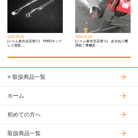
2026.08.06
2026.07.05
[ジャム倉吉北店便り] Pt850ネック
[ジャム倉吉北店便り] あぜぬり機
レス買取 ...
買取！農機具・ ...
>
取扱商品一覧
ホーム
初めての方へ
取扱商品一覧