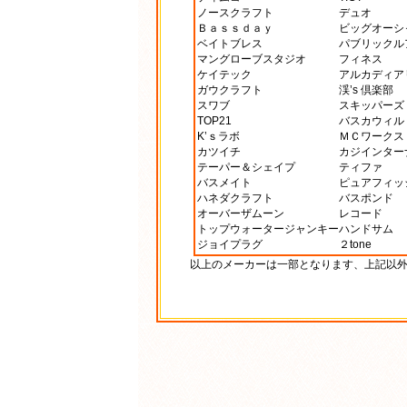
ノースクラフト
デュオ
Ｂａｓｓｄａｙ
ビッグオーシ
ベイトブレス
パブリックル
マングローブスタジオ
フィネス
ケイテック
アルカディア
ガウクラフト
渓’s 倶楽部
スワブ
スキッパーズ
TOP21
バスカウィル
K’ｓラボ
ＭＣワークス
カツイチ
カジインター
テーパー＆シェイプ
ティファ
バスメイト
ピュアフィッ
ハネダクラフト
バスポンド
オーバーザムーン
レコード
トップウォータージャンキー
ハンドサム
ジョイプラグ
２tone
以上のメーカーは一部となります、上記以