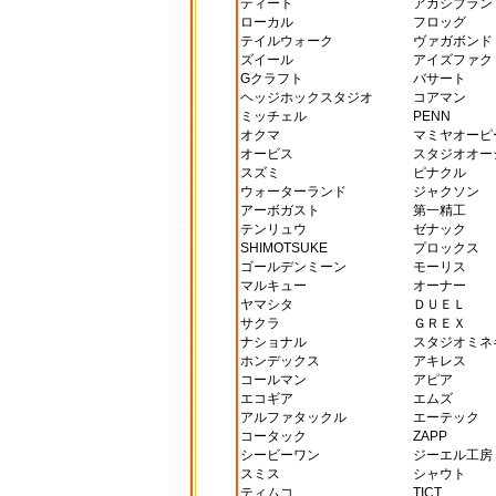
ティート
アカシブラン
ローカル
フロッグ
テイルウォーク
ヴァガボンド
ズイール
アイズファク
Gクラフト
バサート
ヘッジホックスタジオ
コアマン
ミッチェル
PENN
オクマ
マミヤオーピ
オービス
スタジオオー
スズミ
ピナクル
ウォーターランド
ジャクソン
アーボガスト
第一精工
テンリュウ
ゼナック
SHIMOTSUKE
プロックス
ゴールデンミーン
モーリス
マルキュー
オーナー
ヤマシタ
ＤＵＥＬ
サクラ
ＧＲＥＸ
ナショナル
スタジオミネ
ホンデックス
アキレス
コールマン
アピア
エコギア
エムズ
アルファタックル
エーテック
コータック
ZAPP
シービーワン
ジーエル工房
スミス
シャウト
ティムコ
TICT