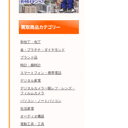
和包丁・包丁
金・プラチナ・ダイヤモンド
ブランド品
時計・腕時計
スマートフォン・携帯電話
デジタル家電
デジタルカメラ一眼レフ・レンズ・
フィルムカメラ
パソコン・ノートパソコン
生活家電
オーディオ機器
電動工具・工具