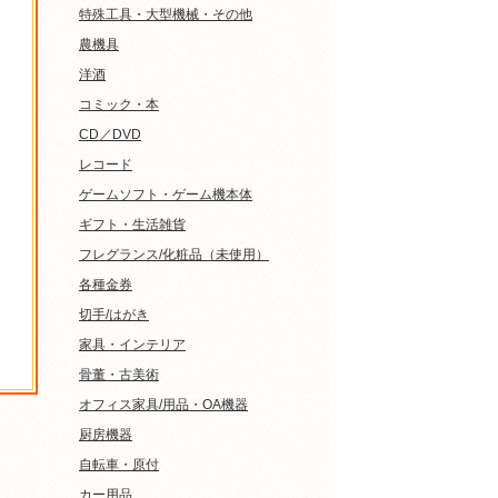
特殊工具・大型機械・その他
農機具
洋酒
コミック・本
CD／DVD
レコード
ゲームソフト・ゲーム機本体
ギフト・生活雑貨
フレグランス/化粧品（未使用）
各種金券
切手/はがき
家具・インテリア
骨董・古美術
オフィス家具/用品・OA機器
厨房機器
自転車・原付
カー用品