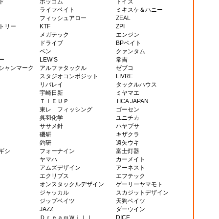
ド
ボッコム
トイズ
ライフベイト
ミキスケ＆ハニー
フィッシュアロー
ZEAL
トリー
KTF
ZPI
メガテック
エンジン
ドライブ
BPベイト
ペン
クァンタム
ー
LEW’S
常吉
シャンマーク
アルファタックル
ゼブコ
スタジオコンポジット
LIVRE
リバレイ
タックルハウス
宇崎日新
ミヤマエ
ＴＩＥＵＰ
TICA JAPAN
東レ フィッシング
ゴーセン
呉羽化学
ユニチカ
ササメ針
ハヤブサ
磯研
キザクラ
釣研
遠矢ウキ
ギシ
フォーナイン
富士灯器
ヤマハ
カーメイト
アムズデザイン
アーネスト
エクリプス
エフテック
オンスタックルデザイン
ゲーリーヤマモト
ジャッカル
スカジットデザイン
ジップベイツ
天狗ベイツ
JAZZ
ダーウイン
ＤｒｅａｍＷｉｌｌ
DICE