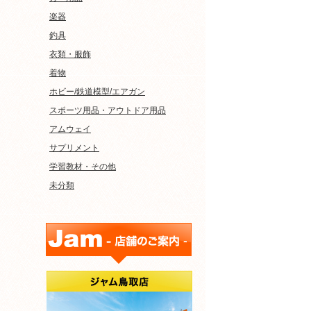
楽器
釣具
衣類・服飾
着物
ホビー/鉄道模型/エアガン
スポーツ用品・アウトドア用品
アムウェイ
サプリメント
学習教材・その他
未分類