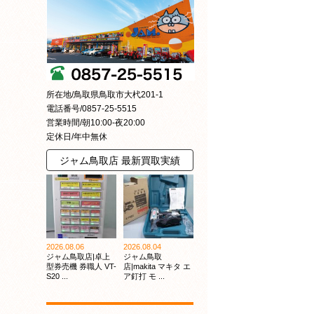
所在地/鳥取県鳥取市大杙201-1
電話番号/0857-25-5515
営業時間/朝10:00-夜20:00
定休日/年中無休
ジャム鳥取店 最新買取実績
2026.08.06
2026.08.04
ジャム鳥取店|卓上
ジャム鳥取
型券売機 券職人 VT-
店|makita マキタ エ
S20 ...
ア釘打 モ ...