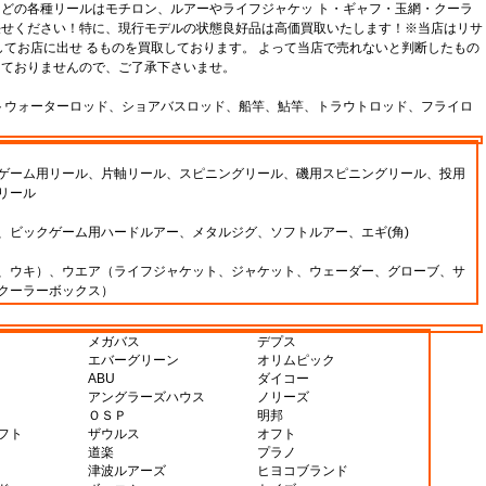
どの各種リールはモチロン、ルアーやライフジャケッ ト・ギャフ・玉網・クーラ
任せください！特に、現行モデルの状態良好品は高価買取いたします！※当店はリサ
してお店に出せ るものを買取しております。 よって当店で売れないと判断したもの
しておりませんので、ご了承下さいませ。
トウォーターロッド、ショアバスロッド、船竿、鮎竿、トラウトロッド、フライロ
ゲーム用リール、片軸リール、スピニングリール、磯用スピニングリール、投用
リール
、ビックゲーム用ハードルアー、メタルジグ、ソフトルアー、エギ(角)
、ウキ）、ウエア（ライフジャケット、ジャケット、ウェーダー、グローブ、サ
クーラーボックス）
メガバス
デプス
エバーグリーン
オリムピック
ABU
ダイコー
アングラーズハウス
ノリーズ
ＯＳＰ
明邦
フト
ザウルス
オフト
道楽
プラノ
津波ルアーズ
ヒヨコブランド