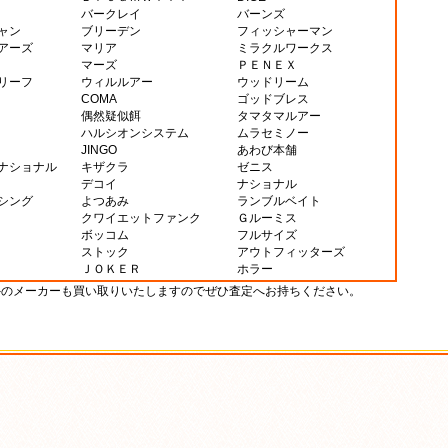
バークレイ
バーンズ
ャン
ブリーデン
フィッシャーマン
アーズ
マリア
ミラクルワークス
マーズ
ＰＥＮＥＸ
リーフ
ウィルルアー
ウッドリーム
COMA
ゴッドブレス
偶然疑似餌
タマタマルアー
ハルシオンシステム
ムラセミノー
JINGO
あわび本舗
ナショナル
キザクラ
ゼニス
デコイ
ナショナル
シング
よつあみ
ランブルベイト
クワイエットファンク
Ｇルーミス
ボッコム
フルサイズ
ストック
アウトフィッターズ
ＪＯＫＥＲ
ホラー
外のメーカーも買い取りいたしますのでぜひ査定へお持ちください。