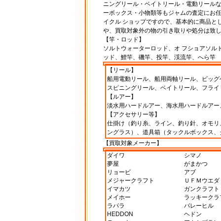
ニングリール・ベイトリール・電動リールな
ーボックス・小物類等もジャムの査定にお
イクル ショップですので、基本的に商品と
や、買取対象外の物の引き取りや処分は致
【竿・ロッド】
ソルトウォーターロッド、オ フショアソル
ッド、鯉竿、磯竿、投竿、渓流竿、へら竿
【リール】
船用電動リール、船用両軸リール、ビッグ
スピニングリール、ベイトリール、フライ
【ルアー】
淡水用ハードルアー、海水用ハードルアー
【アクセサリー等】
仕掛け（釣り糸、ライン、釣り針、オモリ
ングラス）、道具箱（タックルボックス、
【買取対象メーカー】
ダイワ
シマノ
夢屋
がまかつ
リョービ
アブ
メジャークラフト
ＵＦＭウエダ
イマカツ
ガンクラフト
メイホー
ラッキークラ
ラパラ
バレーヒル
HEDDON
ヘドン