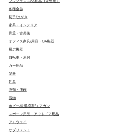
フレグランス/化粧品（未使用）
各種金券
切手/はがき
家具・インテリア
骨董・古美術
オフィス家具/用品・OA機器
厨房機器
自転車・原付
カー用品
楽器
釣具
衣類・服飾
着物
ホビー/鉄道模型/エアガン
スポーツ用品・アウトドア用品
アムウェイ
サプリメント