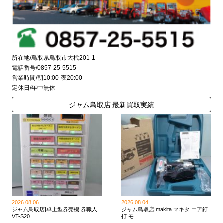
所在地/鳥取県鳥取市大杙201-1
電話番号/0857-25-5515
営業時間/朝10:00-夜20:00
定休日/年中無休
ジャム鳥取店 最新買取実績
2026.08.06
2026.08.04
ジャム鳥取店|卓上型券売機 券職人
ジャム鳥取店|makita マキタ エア釘
VT-S20 ...
打 モ ...