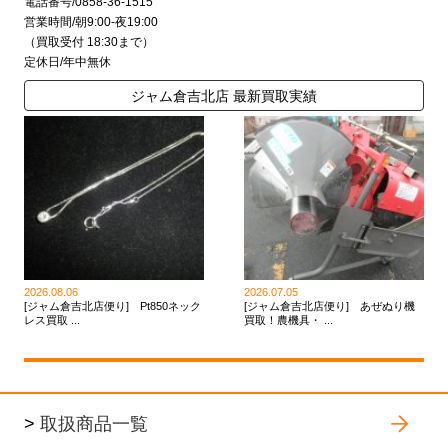
電話番号/0858-36-1515
営業時間/朝9:00-夜19:00
（買取受付 18:30まで）
定休日/年中無休
ジャム倉吉北店 最新買取実績
2026.08.06
2026.07.05
[ジャム倉吉北店便り] Pt850ネック
[ジャム倉吉北店便り] あぜぬり機
レス買取 ...
買取！農機具・ ...
>
取扱商品一覧