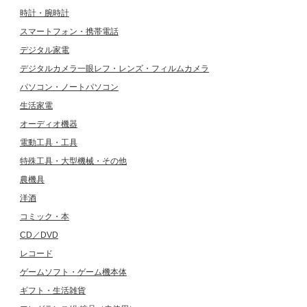
時計・腕時計
スマートフォン・携帯電話
デジタル家電
デジタルカメラ一眼レフ・レンズ・フィルムカメラ
パソコン・ノートパソコン
生活家電
オーディオ機器
電動工具・工具
特殊工具・大型機械・その他
農機具
洋酒
コミック・本
CD／DVD
レコード
ゲームソフト・ゲーム機本体
ギフト・生活雑貨