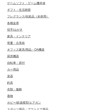
ゲームソフト・ゲーム機本体
ギフト・生活雑貨
フレグランス/化粧品（未使用）
各種金券
切手/はがき
家具・インテリア
骨董・古美術
オフィス家具/用品・OA機器
厨房機器
自転車・原付
カー用品
楽器
釣具
衣類・服飾
着物
ホビー/鉄道模型/エアガン
スポーツ用品・アウトドア用品