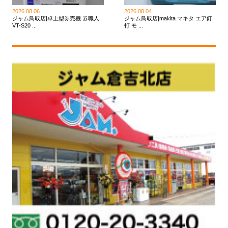
2026.08.06
2026.08.04
ジャム鳥取店|卓上型券売機 券職人
ジャム鳥取店|makita マキタ エア釘
VT-S20 ...
打 モ ...