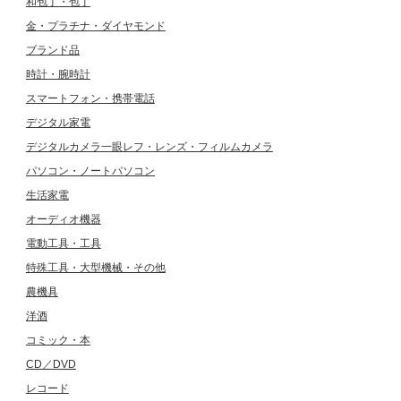
和包丁・包丁
金・プラチナ・ダイヤモンド
ブランド品
時計・腕時計
スマートフォン・携帯電話
デジタル家電
デジタルカメラ一眼レフ・レンズ・フィルムカメラ
パソコン・ノートパソコン
生活家電
オーディオ機器
電動工具・工具
特殊工具・大型機械・その他
農機具
洋酒
コミック・本
CD／DVD
レコード