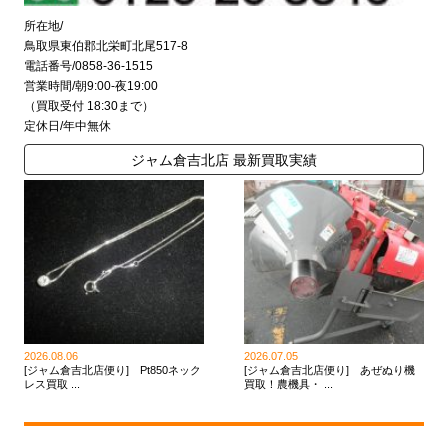
所在地/
鳥取県東伯郡北栄町北尾517-8
電話番号/0858-36-1515
営業時間/朝9:00-夜19:00
（買取受付 18:30まで）
定休日/年中無休
ジャム倉吉北店 最新買取実績
2026.08.06
2026.07.05
[ジャム倉吉北店便り] Pt850ネック
[ジャム倉吉北店便り] あぜぬり機
レス買取 ...
買取！農機具・ ...