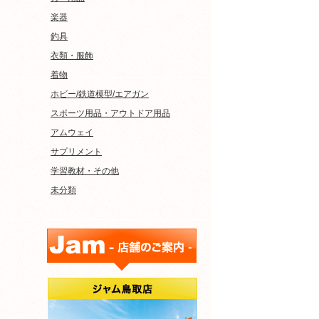
楽器
釣具
衣類・服飾
着物
ホビー/鉄道模型/エアガン
スポーツ用品・アウトドア用品
アムウェイ
サプリメント
学習教材・その他
未分類