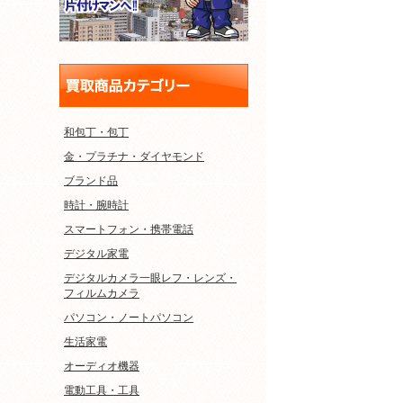
和包丁・包丁
金・プラチナ・ダイヤモンド
ブランド品
時計・腕時計
スマートフォン・携帯電話
デジタル家電
デジタルカメラ一眼レフ・レンズ・
フィルムカメラ
パソコン・ノートパソコン
生活家電
オーディオ機器
電動工具・工具