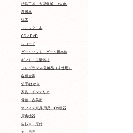
特殊工具・大型機械・その他
農機具
洋酒
コミック・本
CD／DVD
レコード
ゲームソフト・ゲーム機本体
ギフト・生活雑貨
フレグランス/化粧品（未使用）
各種金券
切手/はがき
家具・インテリア
骨董・古美術
オフィス家具/用品・OA機器
厨房機器
自転車・原付
カー用品