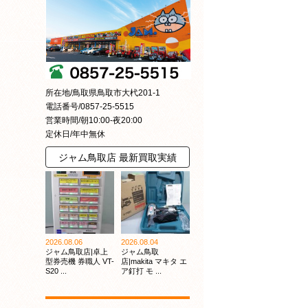
所在地/鳥取県鳥取市大杙201-1
電話番号/0857-25-5515
営業時間/朝10:00-夜20:00
定休日/年中無休
ジャム鳥取店 最新買取実績
2026.08.06
2026.08.04
ジャム鳥取店|卓上
ジャム鳥取
型券売機 券職人 VT-
店|makita マキタ エ
S20 ...
ア釘打 モ ...