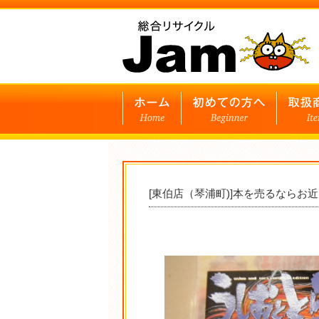
[東伯店（琴浦町)]本を売るならお