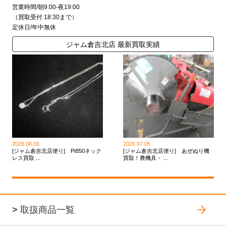
営業時間/朝9:00-夜19:00
（買取受付 18:30まで）
定休日/年中無休
ジャム倉吉北店 最新買取実績
2026.08.06
2026.07.05
[ジャム倉吉北店便り] Pt850ネック
[ジャム倉吉北店便り] あぜぬり機
レス買取 ...
買取！農機具・ ...
>
取扱商品一覧