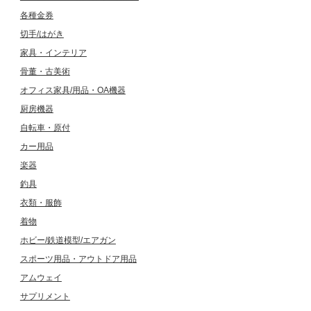
各種金券
切手/はがき
家具・インテリア
骨董・古美術
オフィス家具/用品・OA機器
厨房機器
自転車・原付
カー用品
楽器
釣具
衣類・服飾
着物
ホビー/鉄道模型/エアガン
スポーツ用品・アウトドア用品
アムウェイ
サプリメント