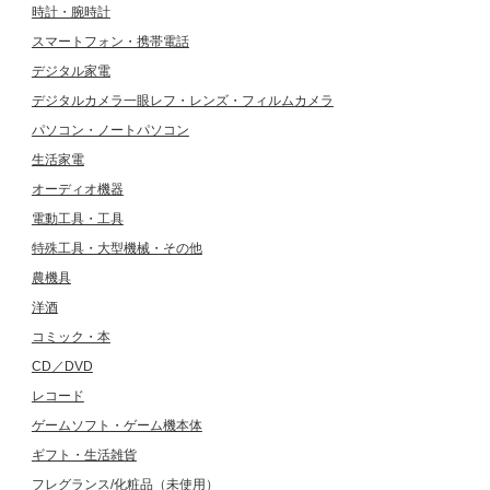
時計・腕時計
スマートフォン・携帯電話
デジタル家電
デジタルカメラ一眼レフ・レンズ・フィルムカメラ
パソコン・ノートパソコン
生活家電
オーディオ機器
電動工具・工具
特殊工具・大型機械・その他
農機具
洋酒
コミック・本
CD／DVD
レコード
ゲームソフト・ゲーム機本体
ギフト・生活雑貨
フレグランス/化粧品（未使用）