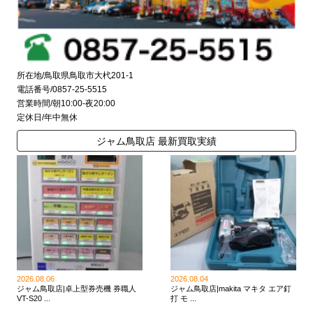
所在地/鳥取県鳥取市大杙201-1
電話番号/0857-25-5515
営業時間/朝10:00-夜20:00
定休日/年中無休
ジャム鳥取店 最新買取実績
2026.08.06
2026.08.04
ジャム鳥取店|卓上型券売機 券職人
ジャム鳥取店|makita マキタ エア釘
VT-S20 ...
打 モ ...