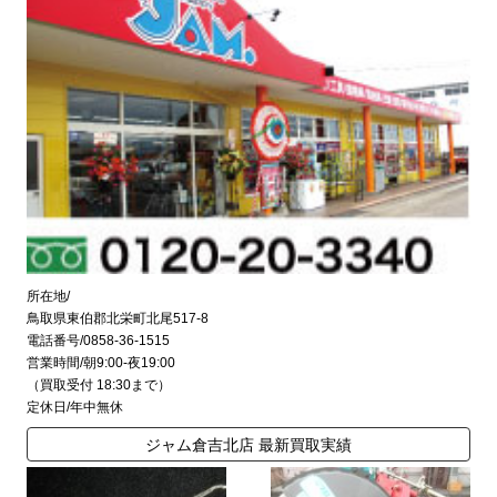
所在地/
鳥取県東伯郡北栄町北尾517-8
電話番号/0858-36-1515
営業時間/朝9:00-夜19:00
（買取受付 18:30まで）
定休日/年中無休
ジャム倉吉北店 最新買取実績