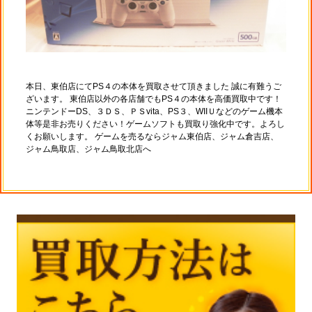
本日、東伯店にてPS４の本体を買取させて頂きました 誠に有難うご
ざいます。 東伯店以外の各店舗でもPS４の本体を高価買取中です！
ニンテンドーDS、３ＤＳ、ＰＳvita、PS３、WIIＵなどのゲーム機本
体等是非お売りください！ゲームソフトも買取り強化中です。よろし
くお願いします。 ゲームを売るならジャム東伯店、ジャム倉吉店、
ジャム鳥取店、ジャム鳥取北店へ