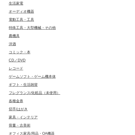
生活家電
オーディオ機器
電動工具・工具
特殊工具・大型機械・その他
農機具
洋酒
コミック・本
CD／DVD
レコード
ゲームソフト・ゲーム機本体
ギフト・生活雑貨
フレグランス/化粧品（未使用）
各種金券
切手/はがき
家具・インテリア
骨董・古美術
オフィス家具/用品・OA機器