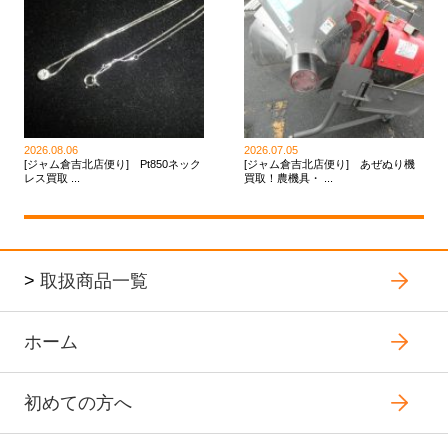
2026.08.06
2026.07.05
[ジャム倉吉北店便り] Pt850ネック
[ジャム倉吉北店便り] あぜぬり機
レス買取 ...
買取！農機具・ ...
>
取扱商品一覧
ホーム
初めての方へ