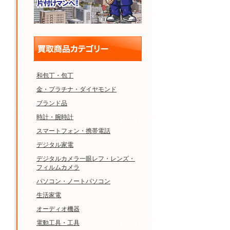
和包丁・包丁
金・プラチナ・ダイヤモンド
ブランド品
時計・腕時計
スマートフォン・携帯電話
デジタル家電
デジタルカメラ一眼レフ・レンズ・
フィルムカメラ
パソコン・ノートパソコン
生活家電
オーディオ機器
電動工具・工具