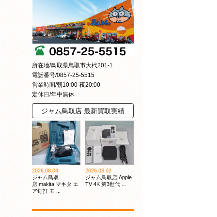
所在地/鳥取県鳥取市大杙201-1
電話番号/0857-25-5515
営業時間/朝10:00-夜20:00
定休日/年中無休
ジャム鳥取店 最新買取実績
2026.08.04
2026.08.02
ジャム鳥取
ジャム鳥取店|Apple
店|makita マキタ エ
TV 4K 第3世代 ...
ア釘打 モ ...