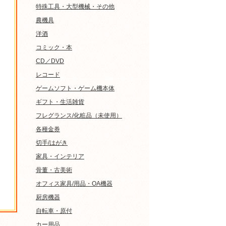
特殊工具・大型機械・その他
農機具
洋酒
コミック・本
CD／DVD
レコード
ゲームソフト・ゲーム機本体
ギフト・生活雑貨
フレグランス/化粧品（未使用）
各種金券
切手/はがき
家具・インテリア
骨董・古美術
オフィス家具/用品・OA機器
厨房機器
自転車・原付
カー用品