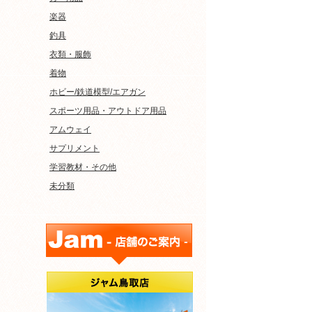
楽器
釣具
衣類・服飾
着物
ホビー/鉄道模型/エアガン
スポーツ用品・アウトドア用品
アムウェイ
サプリメント
学習教材・その他
未分類