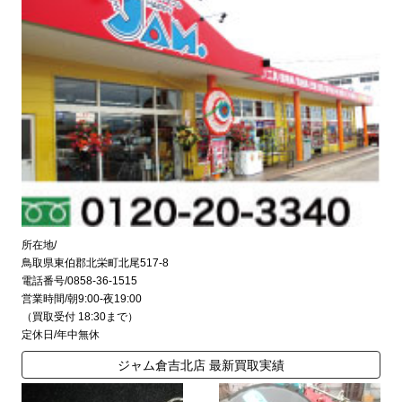
所在地/
鳥取県東伯郡北栄町北尾517-8
電話番号/0858-36-1515
営業時間/朝9:00-夜19:00
（買取受付 18:30まで）
定休日/年中無休
ジャム倉吉北店 最新買取実績