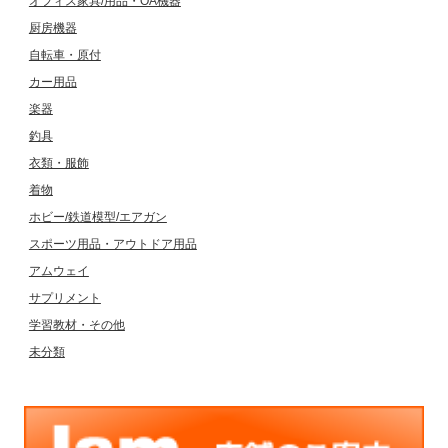
オフィス家具/用品・OA機器
厨房機器
自転車・原付
カー用品
楽器
釣具
衣類・服飾
着物
ホビー/鉄道模型/エアガン
スポーツ用品・アウトドア用品
アムウェイ
サプリメント
学習教材・その他
未分類