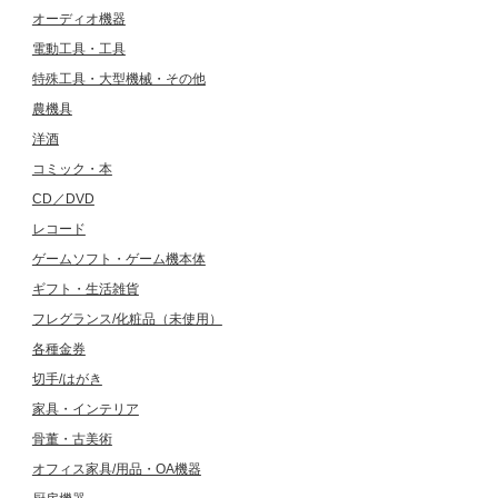
オーディオ機器
電動工具・工具
特殊工具・大型機械・その他
農機具
洋酒
コミック・本
CD／DVD
レコード
ゲームソフト・ゲーム機本体
ギフト・生活雑貨
フレグランス/化粧品（未使用）
各種金券
切手/はがき
家具・インテリア
骨董・古美術
オフィス家具/用品・OA機器