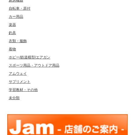
厨房機器
自転車・原付
カー用品
楽器
釣具
衣類・服飾
着物
ホビー/鉄道模型/エアガン
スポーツ用品・アウトドア用品
アムウェイ
サプリメント
学習教材・その他
未分類