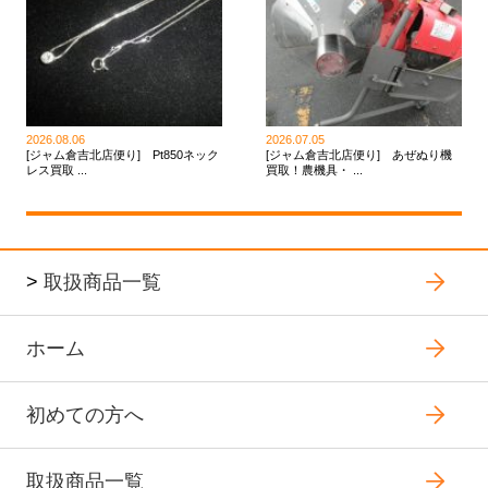
2026.08.06
2026.07.05
[ジャム倉吉北店便り] Pt850ネック
[ジャム倉吉北店便り] あぜぬり機
レス買取 ...
買取！農機具・ ...
>
取扱商品一覧
ホーム
初めての方へ
取扱商品一覧