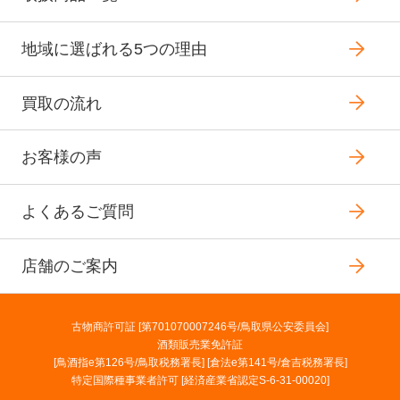
地域に選ばれる5つの理由
買取の流れ
お客様の声
よくあるご質問
店舗のご案内
古物商許可証 [第701070007246号/鳥取県公安委員会]
酒類販売業免許証
[鳥酒指e第126号/鳥取税務署長] [倉法e第141号/倉吉税務署長]
特定国際種事業者許可 [経済産業省認定S-6-31-00020]