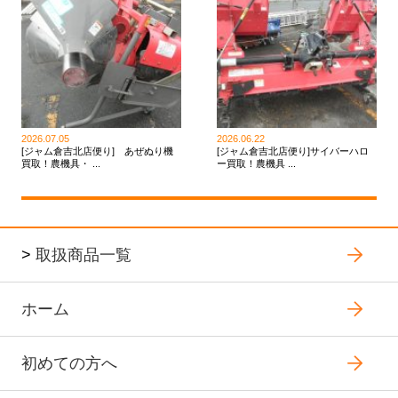
2026.07.05
2026.06.22
[ジャム倉吉北店便り] あぜぬり機
[ジャム倉吉北店便り]サイバーハロ
買取！農機具・ ...
ー買取！農機具 ...
>
取扱商品一覧
ホーム
初めての方へ