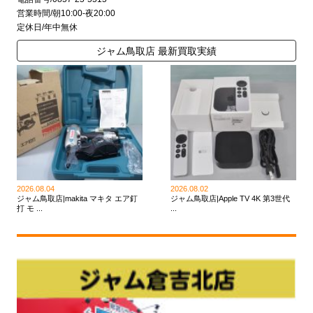
営業時間/朝10:00-夜20:00
定休日/年中無休
ジャム鳥取店 最新買取実績
2026.08.04
2026.08.02
ジャム鳥取店|makita マキタ エア釘
ジャム鳥取店|Apple TV 4K 第3世代
打 モ ...
...