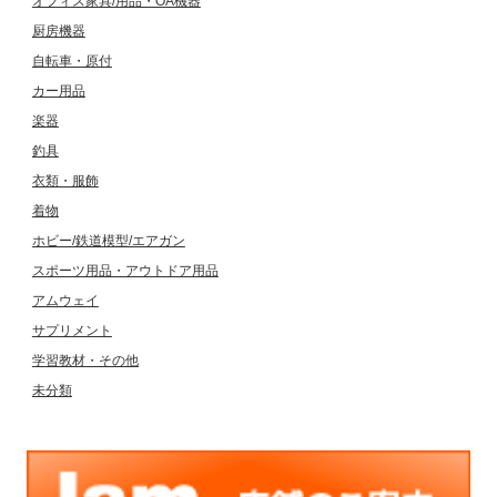
オフィス家具/用品・OA機器
厨房機器
自転車・原付
カー用品
楽器
釣具
衣類・服飾
着物
ホビー/鉄道模型/エアガン
スポーツ用品・アウトドア用品
アムウェイ
サプリメント
学習教材・その他
未分類