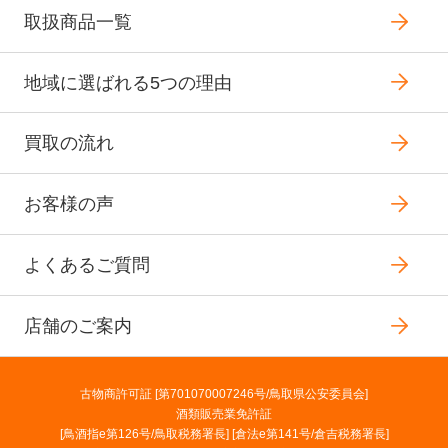
取扱商品一覧
地域に選ばれる5つの理由
買取の流れ
お客様の声
よくあるご質問
店舗のご案内
古物商許可証 [第701070007246号/鳥取県公安委員会]
酒類販売業免許証
[鳥酒指e第126号/鳥取税務署長] [倉法e第141号/倉吉税務署長]