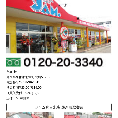
所在地/
鳥取県東伯郡北栄町北尾517-8
電話番号/0858-36-1515
営業時間/朝9:00-夜19:00
（買取受付 18:30まで）
定休日/年中無休
ジャム倉吉北店 最新買取実績