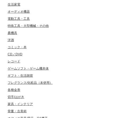
生活家電
オーディオ機器
電動工具・工具
特殊工具・大型機械・その他
農機具
洋酒
コミック・本
CD／DVD
レコード
ゲームソフト・ゲーム機本体
ギフト・生活雑貨
フレグランス/化粧品（未使用）
各種金券
切手/はがき
家具・インテリア
骨董・古美術