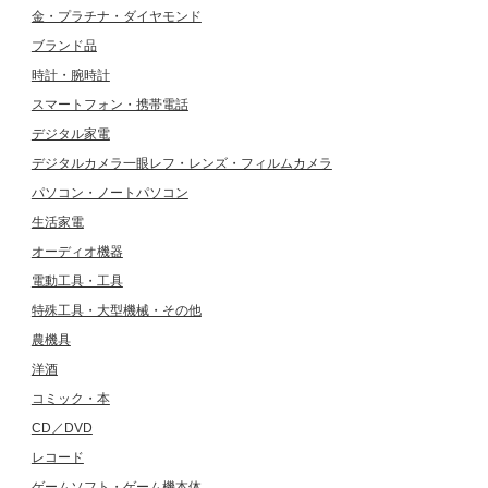
金・プラチナ・ダイヤモンド
ブランド品
時計・腕時計
スマートフォン・携帯電話
デジタル家電
デジタルカメラ一眼レフ・レンズ・フィルムカメラ
パソコン・ノートパソコン
生活家電
オーディオ機器
電動工具・工具
特殊工具・大型機械・その他
農機具
洋酒
コミック・本
CD／DVD
レコード
ゲームソフト・ゲーム機本体