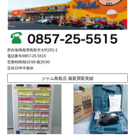
所在地/鳥取県鳥取市大杙201-1
電話番号/0857-25-5515
営業時間/朝10:00-夜20:00
定休日/年中無休
ジャム鳥取店 最新買取実績