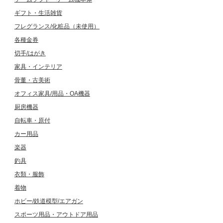
ギフト・生活雑貨
フレグランス/化粧品（未使用）
各種金券
切手/はがき
家具・インテリア
骨董・古美術
オフィス家具/用品・OA機器
厨房機器
自転車・原付
カー用品
楽器
釣具
衣類・服飾
着物
ホビー/鉄道模型/エアガン
スポーツ用品・アウトドア用品