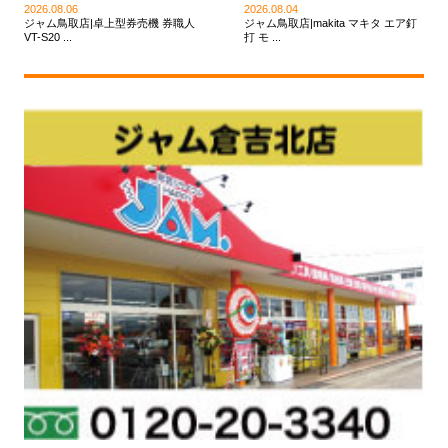
2026.08.06
2026.08.04
ジャム鳥取店|卓上型券売機 券職人
ジャム鳥取店|makita マキタ エア釘
VT-S20 ...
打 モ ...