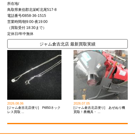
所在地/
鳥取県東伯郡北栄町北尾517-8
電話番号/0858-36-1515
営業時間/朝9:00-夜19:00
（買取受付 18:30まで）
定休日/年中無休
ジャム倉吉北店 最新買取実績
2026.08.06
2026.07.05
[ジャム倉吉北店便り] Pt850ネック
[ジャム倉吉北店便り] あぜぬり機
レス買取 ...
買取！農機具・ ...