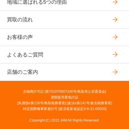
地域に選ばれる5つの理由
買取の流れ
お客様の声
よくあるご質問
店舗のご案内
古物商許可証 [第701070007246号/鳥取県公安委員会]
酒類販売業免許証
[鳥酒指e第126号/鳥取税務署長] [倉法e第141号/倉吉税務署長]
特定国際種事業者許可 [経済産業省認定S-6-31-00020]
Copyright (C) 2015 JAM All Rights Reserved.