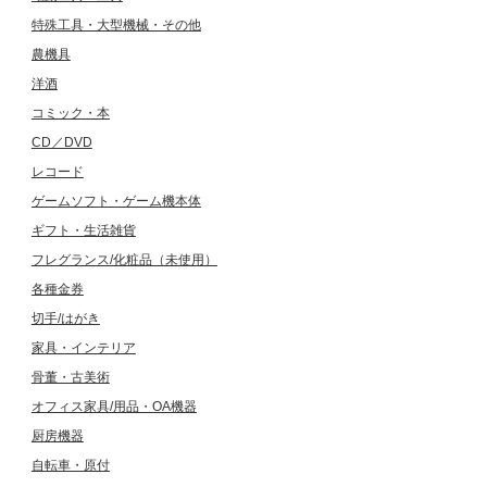
特殊工具・大型機械・その他
農機具
洋酒
コミック・本
CD／DVD
レコード
ゲームソフト・ゲーム機本体
ギフト・生活雑貨
フレグランス/化粧品（未使用）
各種金券
切手/はがき
家具・インテリア
骨董・古美術
オフィス家具/用品・OA機器
厨房機器
自転車・原付