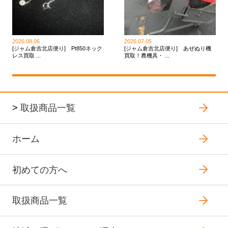
2026.08.06
2026.07.05
[ジャム倉吉北店便り] Pt850ネック
[ジャム倉吉北店便り] あぜぬり機
レス買取 ...
買取！農機具・ ...
>
取扱商品一覧
ホーム
初めての方へ
取扱商品一覧