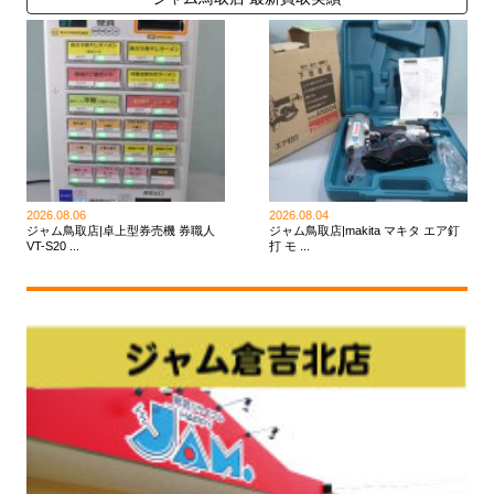
2026.08.06
2026.08.04
ジャム鳥取店|卓上型券売機 券職人
ジャム鳥取店|makita マキタ エア釘
VT-S20 ...
打 モ ...