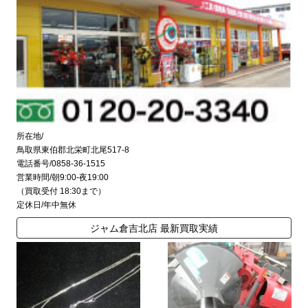
所在地/
鳥取県東伯郡北栄町北尾517-8
電話番号/0858-36-1515
営業時間/朝9:00-夜19:00
（買取受付 18:30まで）
定休日/年中無休
ジャム倉吉北店 最新買取実績