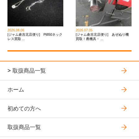
2026.08.06
2026.07.05
[ジャム倉吉北店便り] Pt850ネック
[ジャム倉吉北店便り] あぜぬり機
レス買取 ...
買取！農機具・ ...
>
取扱商品一覧
ホーム
初めての方へ
取扱商品一覧