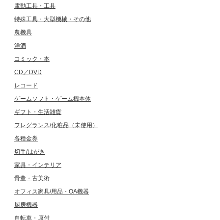
電動工具・工具
特殊工具・大型機械・その他
農機具
洋酒
コミック・本
CD／DVD
レコード
ゲームソフト・ゲーム機本体
ギフト・生活雑貨
フレグランス/化粧品（未使用）
各種金券
切手/はがき
家具・インテリア
骨董・古美術
オフィス家具/用品・OA機器
厨房機器
自転車・原付