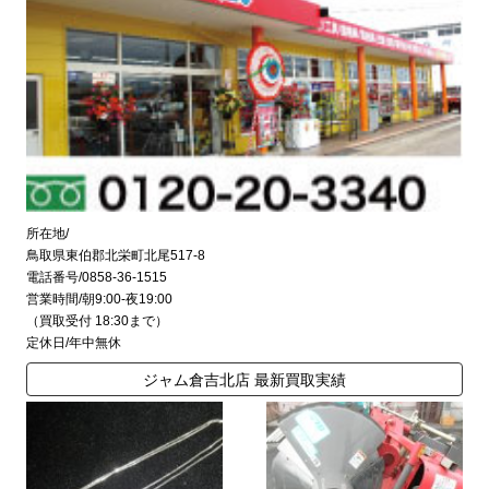
所在地/
鳥取県東伯郡北栄町北尾517-8
電話番号/0858-36-1515
営業時間/朝9:00-夜19:00
（買取受付 18:30まで）
定休日/年中無休
ジャム倉吉北店 最新買取実績