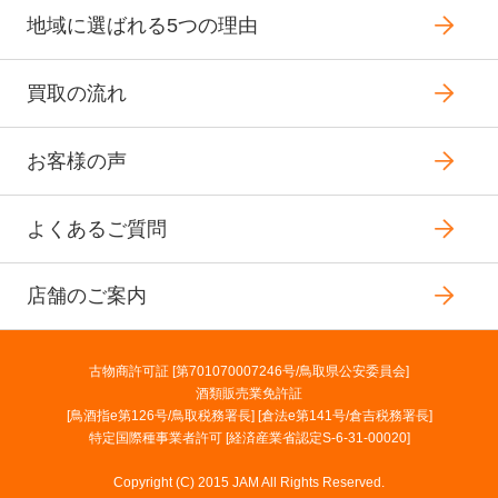
地域に選ばれる5つの理由
買取の流れ
お客様の声
よくあるご質問
店舗のご案内
古物商許可証 [第701070007246号/鳥取県公安委員会]
酒類販売業免許証
[鳥酒指e第126号/鳥取税務署長] [倉法e第141号/倉吉税務署長]
特定国際種事業者許可 [経済産業省認定S-6-31-00020]
Copyright (C) 2015 JAM All Rights Reserved.