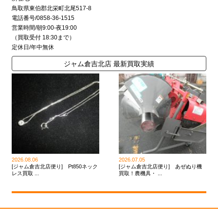
鳥取県東伯郡北栄町北尾517-8
電話番号/0858-36-1515
営業時間/朝9:00-夜19:00
（買取受付 18:30まで）
定休日/年中無休
ジャム倉吉北店 最新買取実績
2026.08.06
2026.07.05
[ジャム倉吉北店便り] Pt850ネック
[ジャム倉吉北店便り] あぜぬり機
レス買取 ...
買取！農機具・ ...