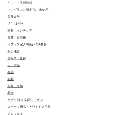
ギフト・生活雑貨
フレグランス/化粧品（未使用）
各種金券
切手/はがき
家具・インテリア
骨董・古美術
オフィス家具/用品・OA機器
厨房機器
自転車・原付
カー用品
楽器
釣具
衣類・服飾
着物
ホビー/鉄道模型/エアガン
スポーツ用品・アウトドア用品
アムウェイ