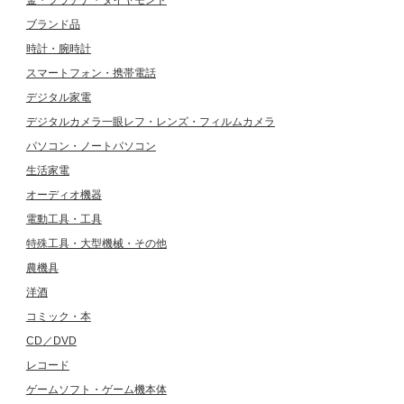
金・プラチナ・ダイヤモンド
ブランド品
時計・腕時計
スマートフォン・携帯電話
デジタル家電
デジタルカメラ一眼レフ・レンズ・フィルムカメラ
パソコン・ノートパソコン
生活家電
オーディオ機器
電動工具・工具
特殊工具・大型機械・その他
農機具
洋酒
コミック・本
CD／DVD
レコード
ゲームソフト・ゲーム機本体