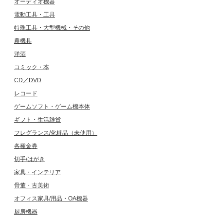
オーディオ機器
電動工具・工具
特殊工具・大型機械・その他
農機具
洋酒
コミック・本
CD／DVD
レコード
ゲームソフト・ゲーム機本体
ギフト・生活雑貨
フレグランス/化粧品（未使用）
各種金券
切手/はがき
家具・インテリア
骨董・古美術
オフィス家具/用品・OA機器
厨房機器