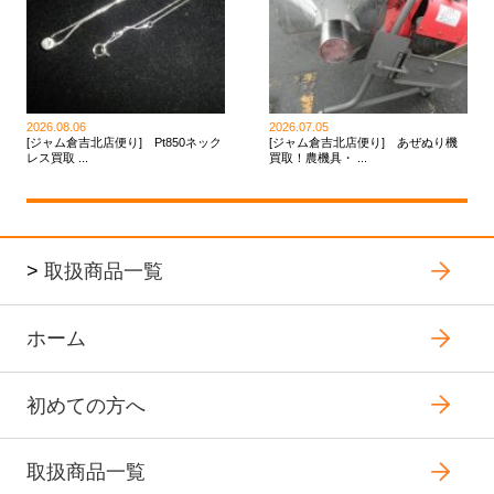
2026.08.06
2026.07.05
[ジャム倉吉北店便り] Pt850ネック
[ジャム倉吉北店便り] あぜぬり機
レス買取 ...
買取！農機具・ ...
>
取扱商品一覧
ホーム
初めての方へ
取扱商品一覧