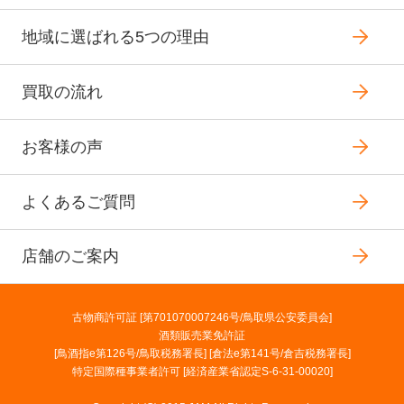
地域に選ばれる5つの理由
買取の流れ
お客様の声
よくあるご質問
店舗のご案内
古物商許可証 [第701070007246号/鳥取県公安委員会]
酒類販売業免許証
[鳥酒指e第126号/鳥取税務署長] [倉法e第141号/倉吉税務署長]
特定国際種事業者許可 [経済産業省認定S-6-31-00020]