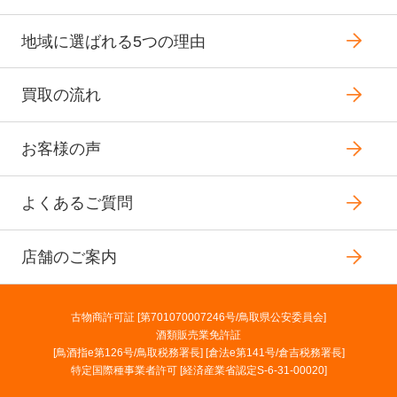
地域に選ばれる5つの理由
買取の流れ
お客様の声
よくあるご質問
店舗のご案内
古物商許可証 [第701070007246号/鳥取県公安委員会]
酒類販売業免許証
[鳥酒指e第126号/鳥取税務署長] [倉法e第141号/倉吉税務署長]
特定国際種事業者許可 [経済産業省認定S-6-31-00020]