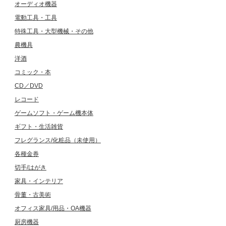
オーディオ機器
電動工具・工具
特殊工具・大型機械・その他
農機具
洋酒
コミック・本
CD／DVD
レコード
ゲームソフト・ゲーム機本体
ギフト・生活雑貨
フレグランス/化粧品（未使用）
各種金券
切手/はがき
家具・インテリア
骨董・古美術
オフィス家具/用品・OA機器
厨房機器