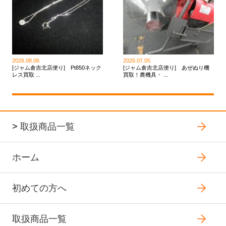
2026.08.06
2026.07.05
[ジャム倉吉北店便り] Pt850ネック
[ジャム倉吉北店便り] あぜぬり機
レス買取 ...
買取！農機具・ ...
>
取扱商品一覧
ホーム
初めての方へ
取扱商品一覧