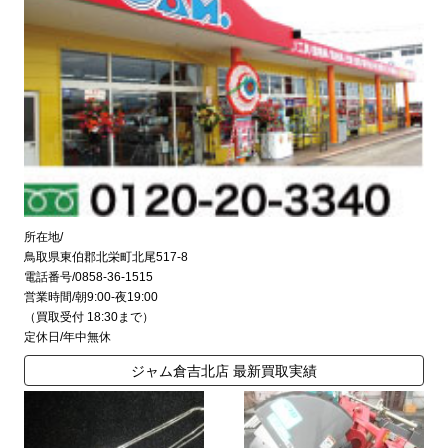
所在地/
鳥取県東伯郡北栄町北尾517-8
電話番号/0858-36-1515
営業時間/朝9:00-夜19:00
（買取受付 18:30まで）
定休日/年中無休
ジャム倉吉北店 最新買取実績