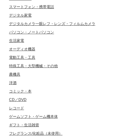
スマートフォン・携帯電話
デジタル家電
デジタルカメラ一眼レフ・レンズ・フィルムカメラ
パソコン・ノートパソコン
生活家電
オーディオ機器
電動工具・工具
特殊工具・大型機械・その他
農機具
洋酒
コミック・本
CD／DVD
レコード
ゲームソフト・ゲーム機本体
ギフト・生活雑貨
フレグランス/化粧品（未使用）