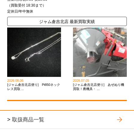
（買取受付 18:30まで）
定休日/年中無休
ジャム倉吉北店 最新買取実績
2026.08.06
2026.07.05
[ジャム倉吉北店便り] Pt850ネック
[ジャム倉吉北店便り] あぜぬり機
レス買取 ...
買取！農機具・ ...
>
取扱商品一覧