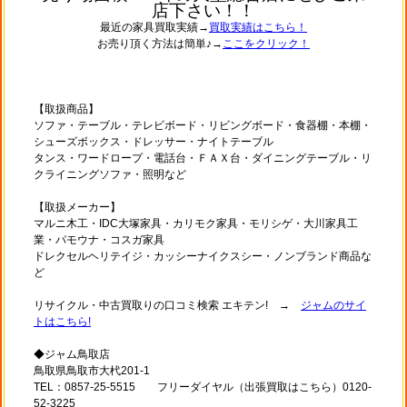
店下さい！！
最近の家具買取実績→
買取実績はこちら！
お売り頂く方法は簡単♪→
ここをクリック！
【取扱商品】
ソファ・テーブル・テレビボード・リビングボード・食器棚・本棚・
シューズボックス・ドレッサー・ナイトテーブル
タンス・ワードロープ・電話台・ＦＡＸ台・ダイニングテーブル・リ
クライニングソファ・照明など
【取扱メーカー】
マルニ木工・IDC大塚家具・カリモク家具・モリシゲ・大川家具工
業・パモウナ・コスガ家具
ドレクセルヘリテイジ・カッシーナイクスシー・ノンブランド商品な
ど
リサイクル・中古買取りの口コミ検索 エキテン! →
ジャムのサイ
トはこちら!
◆ジャム鳥取店
鳥取県鳥取市大杙201-1
TEL：0857-25-5515 フリーダイヤル（出張買取はこちら）0120-
52-3225