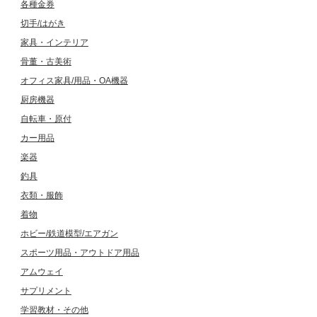
各種金券
切手/はがき
家具・インテリア
骨董・古美術
オフィス家具/用品・OA機器
厨房機器
自転車・原付
カー用品
楽器
釣具
衣類・服飾
着物
ホビー/鉄道模型/エアガン
スポーツ用品・アウトドア用品
アムウェイ
サプリメント
学習教材・その他