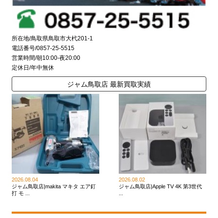
所在地/鳥取県鳥取市大杙201-1
電話番号/0857-25-5515
営業時間/朝10:00-夜20:00
定休日/年中無休
ジャム鳥取店 最新買取実績
2026.08.04
2026.08.02
ジャム鳥取店|makita マキタ エア釘
ジャム鳥取店|Apple TV 4K 第3世代
打 モ ...
...