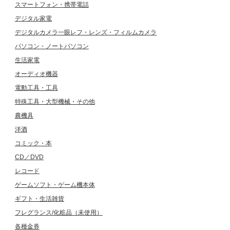
スマートフォン・携帯電話
デジタル家電
デジタルカメラ一眼レフ・レンズ・フィルムカメラ
パソコン・ノートパソコン
生活家電
オーディオ機器
電動工具・工具
特殊工具・大型機械・その他
農機具
洋酒
コミック・本
CD／DVD
レコード
ゲームソフト・ゲーム機本体
ギフト・生活雑貨
フレグランス/化粧品（未使用）
各種金券