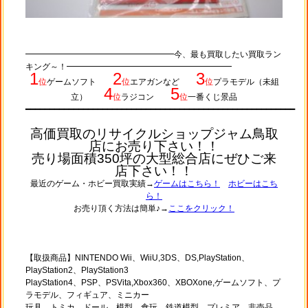
━━━━━━━━━━━━━━━━━━今、最も買取したい買取ラン
キング～！━━━━━━━━━━━━━━━━━━━━
1
2
3
位
ゲームソフト
位
エアガンなど
位
プラモデル（未組
4
5
立）
位
ラジコン
位
一番くじ景品
━━━━━━━━━━━━━━
━━━
━━━━━━━━━━━━━━━━━━━━━━━━━━━━━━━━━━━━━━━
高価買取のリサイクルショップジャム鳥取
店にお売り下さい！！
売り場面積350坪の大型総合店にぜひご来
店下さい！！
最近のゲーム・ホビー買取実績→
ゲームはこちら！
ホビーはこち
ら！
お売り頂く方法は簡単♪→
ここをクリック！
【取扱商品】NINTENDO Wii、WiiU,3DS、DS,PlayStation、
PlayStation2、PlayStation3
PlayStation4、PSP、PSVita,Xbox360、XBOXone,ゲームソフト、プ
ラモデル、フィギュア、ミニカー
玩具、トミカ、ドール、模型、食玩、鉄道模型、プレミア、非売品、