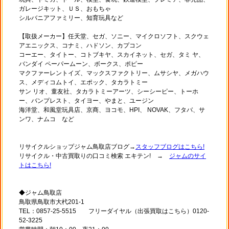
ガレージキット、ＵＳ、おもちゃ
シルバニアファミリー、知育玩具など
【取扱メーカー】任天堂、セガ、ソニー、マイクロソフト、スクウェ
アエニックス、コナミ、ハドソン、カプコン
コーエー、タイトー、コトブキヤ、スカイネット、セガ、タミ ヤ、
バンダイ ペーパームーン、ボークス、ポピー
マクファーレントイズ、マックスファクトリー、ムサシヤ、メガハウ
ス、メディコムトイ、エポック、タカラトミー
サン リオ、童友社、タカラトミーアーツ、シーシーピー、トーホ
ー、バンプレスト、タイヨー、やまと、ユージン
海洋堂、和風堂玩具店、京商、ヨコモ、HPI、 NOVAK、フタバ、サ
ンワ、ナムコ など
リサイクルショップジャム鳥取店ブログ→
スタッフブログはこちら!
リサイクル・中古買取りの口コミ検索 エキテン! →
ジャムのサイ
トはこちら!
◆ジャム鳥取店
鳥取県鳥取市大杙201-1
TEL：0857-25-5515 フリーダイヤル（出張買取はこちら）0120-
52-3225