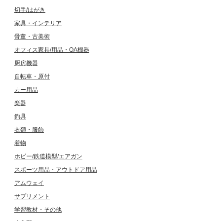
切手/はがき
家具・インテリア
骨董・古美術
オフィス家具/用品・OA機器
厨房機器
自転車・原付
カー用品
楽器
釣具
衣類・服飾
着物
ホビー/鉄道模型/エアガン
スポーツ用品・アウトドア用品
アムウェイ
サプリメント
学習教材・その他