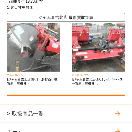
（買取受付 18:30まで）
定休日/年中無休
ジャム倉吉北店 最新買取実績
2026.07.05
2026.06.22
[ジャム倉吉北店便り] あぜぬり機
[ジャム倉吉北店便り]サイバーハロ
買取！農機具・ ...
ー買取！農機具 ...
>
取扱商品一覧
ホーム