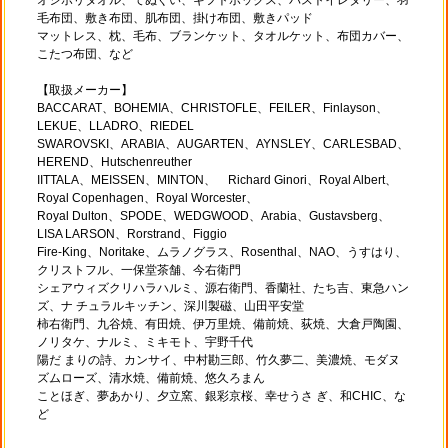
毛布団、敷き布団、肌布団、掛け布団、敷きパッド
マットレス、枕、毛布、ブランケット、タオルケット、布団カバー、
こたつ布団、など
【取扱メーカー】
BACCARAT、BOHEMIA、CHRISTOFLE、FEILER、Finlayson、
LEKUE、LLADRO、RIEDEL
SWAROVSKI、ARABIA、AUGARTEN、AYNSLEY、CARLESBAD、
HEREND、Hutschenreuther
IITTALA、MEISSEN、MINTON、 Richard Ginori、Royal Albert、
Royal Copenhagen、Royal Worcester、
Royal Dulton、SPODE、WEDGWOOD、Arabia、Gustavsberg、
LISA LARSON、Rorstrand、Figgio
Fire-King、Noritake、ムラノグラス、Rosenthal、NAO、うすはり、
クリストフル、一保堂茶舗、今右衛門
シェアウィズクリハラハルミ、源右衛門、香蘭社、たち吉、東急ハン
ズ、ナ チュラルキッチン、深川製磁、山田平安堂
柿右衛門、九谷焼、有田焼、伊万里焼、備前焼、荻焼、大倉戸陶園、
ノリタケ、ナルミ、ミキモト、宇野千代
陽だ まりの詩、カンサイ、中村勘三郎、竹久夢二、美濃焼、モダヌ
ズムローズ、清水焼、備前焼、悠久ろまん
ことほぎ、夢あかり、夕立窯、銀彩京桜、幸せうさ ぎ、和CHIC、な
ど