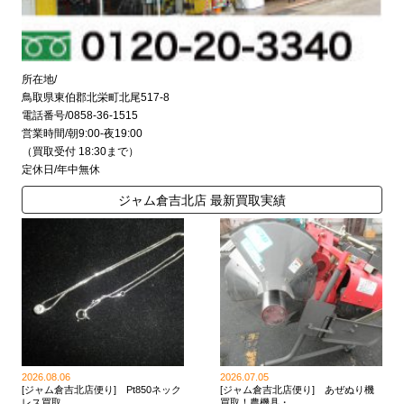
所在地/
鳥取県東伯郡北栄町北尾517-8
電話番号/0858-36-1515
営業時間/朝9:00-夜19:00
（買取受付 18:30まで）
定休日/年中無休
ジャム倉吉北店 最新買取実績
2026.08.06
2026.07.05
[ジャム倉吉北店便り] Pt850ネック
[ジャム倉吉北店便り] あぜぬり機
レス買取 ...
買取！農機具・ ...