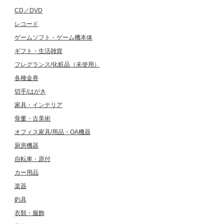
CD／DVD
レコード
ゲームソフト・ゲーム機本体
ギフト・生活雑貨
フレグランス/化粧品（未使用）
各種金券
切手/はがき
家具・インテリア
骨董・古美術
オフィス家具/用品・OA機器
厨房機器
自転車・原付
カー用品
楽器
釣具
衣類・服飾