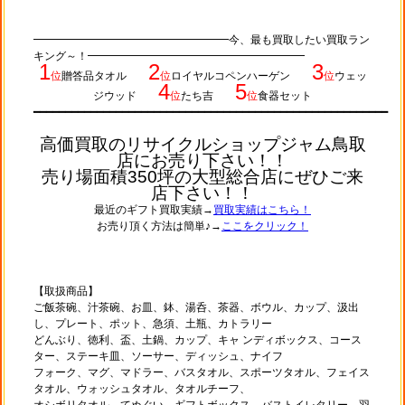
━━━━━━━━━━━━━━━━━━今、最も買取したい買取ラン
キング～！━━━━━━━━━━━━━━━━━━━━
1
2
3
位
贈答品タオル
位
ロイヤルコペンハーゲン
位
ウェッ
4
5
ジウッド
位
たち吉
位
食器セット
━━━━━━━━━━━━━━
━━━
━━━━━━━━━━━━━━━━━━━━━━━━━━━━━━━━━━━━━━━
高価買取のリサイクルショップジャム鳥取
店にお売り下さい！！
売り場面積350坪の大型総合店にぜひご来
店下さい！！
最近のギフト買取実績→
買取実績はこちら！
お売り頂く方法は簡単♪→
ここをクリック！
【取扱商品】
ご飯茶碗、汁茶碗、お皿、鉢、湯呑、茶器、ボウル、カップ、汲出
し、プレート、ポット、急須、土瓶、カトラリー
どんぶり、徳利、盃、土鍋、カップ、キャ ンディボックス、コース
ター、ステーキ皿、ソーサー、ディッシュ、ナイフ
フォーク、マグ、マドラー、バスタオル、スポーツタオル、フェイス
タオル、ウォッシュタオル、タオルチーフ、
オシボリタオル、てぬぐい、ギフトボックス、バストイレタリー、羽