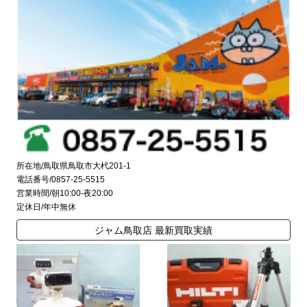
所在地/鳥取県鳥取市大杙201-1
電話番号/0857-25-5515
営業時間/朝10:00-夜20:00
定休日/年中無休
ジャム鳥取店 最新買取実績