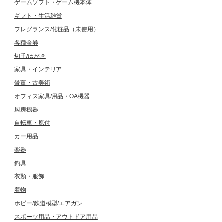
ゲームソフト・ゲーム機本体
ギフト・生活雑貨
フレグランス/化粧品（未使用）
各種金券
切手/はがき
家具・インテリア
骨董・古美術
オフィス家具/用品・OA機器
厨房機器
自転車・原付
カー用品
楽器
釣具
衣類・服飾
着物
ホビー/鉄道模型/エアガン
スポーツ用品・アウトドア用品