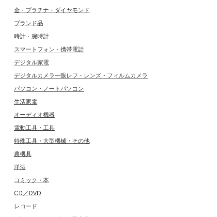
金・プラチナ・ダイヤモンド
ブランド品
時計・腕時計
スマートフォン・携帯電話
デジタル家電
デジタルカメラ一眼レフ・レンズ・フィルムカメラ
パソコン・ノートパソコン
生活家電
オーディオ機器
電動工具・工具
特殊工具・大型機械・その他
農機具
洋酒
コミック・本
CD／DVD
レコード