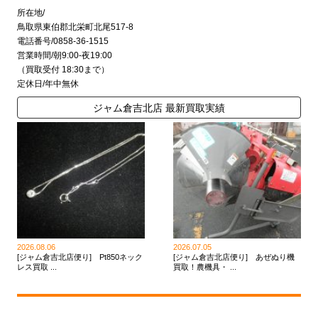
所在地/
鳥取県東伯郡北栄町北尾517-8
電話番号/0858-36-1515
営業時間/朝9:00-夜19:00
（買取受付 18:30まで）
定休日/年中無休
ジャム倉吉北店 最新買取実績
2026.08.06
2026.07.05
[ジャム倉吉北店便り] Pt850ネック
[ジャム倉吉北店便り] あぜぬり機
レス買取 ...
買取！農機具・ ...