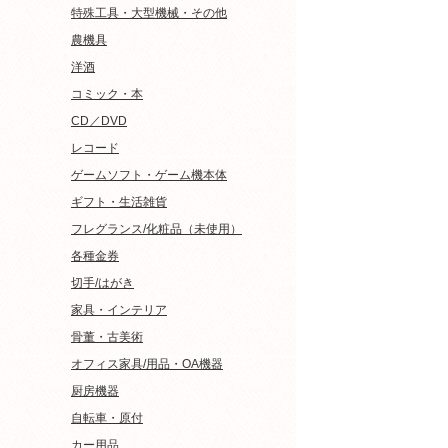
特殊工具・大型機械・その他
農機具
洋酒
コミック・本
CD／DVD
レコード
ゲームソフト・ゲーム機本体
ギフト・生活雑貨
フレグランス/化粧品（未使用）
各種金券
切手/はがき
家具・インテリア
骨董・古美術
オフィス家具/用品・OA機器
厨房機器
自転車・原付
カー用品