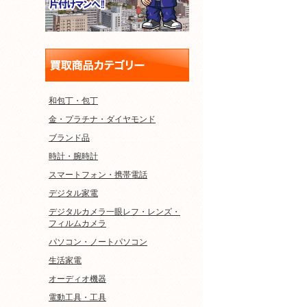
和包丁・包丁
金・プラチナ・ダイヤモンド
ブランド品
時計・腕時計
スマートフォン・携帯電話
デジタル家電
デジタルカメラ一眼レフ・レンズ・
フィルムカメラ
パソコン・ノートパソコン
生活家電
オーディオ機器
電動工具・工具