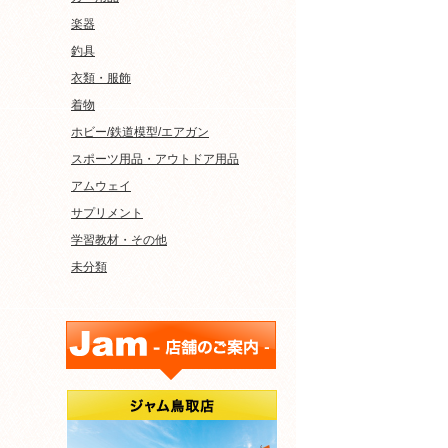
楽器
釣具
衣類・服飾
着物
ホビー/鉄道模型/エアガン
スポーツ用品・アウトドア用品
アムウェイ
サプリメント
学習教材・その他
未分類