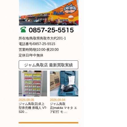
所在地/鳥取県鳥取市大杙201-1
電話番号/0857-25-5515
営業時間/朝10:00-夜20:00
定休日/年中無休
ジャム鳥取店 最新買取実績
2026.08.06
2026.08.04
ジャム鳥取店|卓上
ジャム鳥取
型券売機 券職人 VT-
店|makita マキタ エ
S20 ...
ア釘打 モ ...