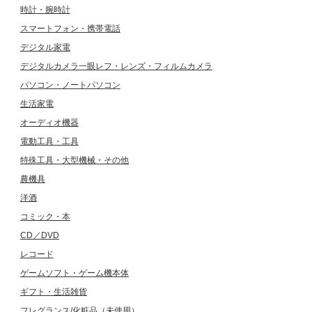
時計・腕時計
スマートフォン・携帯電話
デジタル家電
デジタルカメラ一眼レフ・レンズ・フィルムカメラ
パソコン・ノートパソコン
生活家電
オーディオ機器
電動工具・工具
特殊工具・大型機械・その他
農機具
洋酒
コミック・本
CD／DVD
レコード
ゲームソフト・ゲーム機本体
ギフト・生活雑貨
フレグランス/化粧品（未使用）