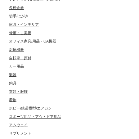
各種金券
切手/はがき
家具・インテリア
骨董・古美術
オフィス家具/用品・OA機器
厨房機器
自転車・原付
カー用品
楽器
釣具
衣類・服飾
着物
ホビー/鉄道模型/エアガン
スポーツ用品・アウトドア用品
アムウェイ
サプリメント