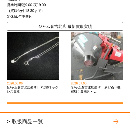
営業時間/朝9:00-夜19:00
（買取受付 18:30まで）
定休日/年中無休
ジャム倉吉北店 最新買取実績
2026.08.06
2026.07.05
[ジャム倉吉北店便り] Pt850ネック
[ジャム倉吉北店便り] あぜぬり機
レス買取 ...
買取！農機具・ ...
>
取扱商品一覧