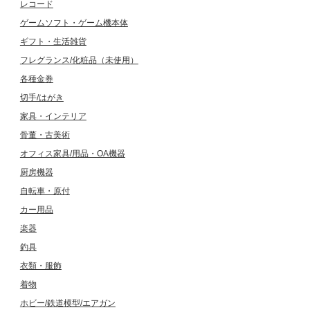
レコード
ゲームソフト・ゲーム機本体
ギフト・生活雑貨
フレグランス/化粧品（未使用）
各種金券
切手/はがき
家具・インテリア
骨董・古美術
オフィス家具/用品・OA機器
厨房機器
自転車・原付
カー用品
楽器
釣具
衣類・服飾
着物
ホビー/鉄道模型/エアガン