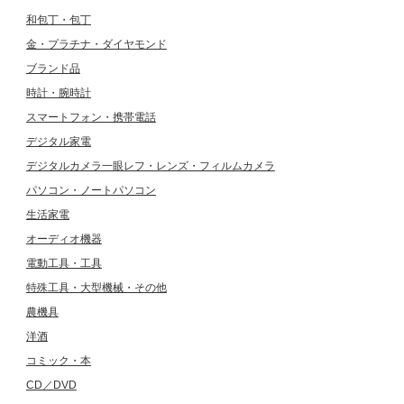
和包丁・包丁
金・プラチナ・ダイヤモンド
ブランド品
時計・腕時計
スマートフォン・携帯電話
デジタル家電
デジタルカメラ一眼レフ・レンズ・フィルムカメラ
パソコン・ノートパソコン
生活家電
オーディオ機器
電動工具・工具
特殊工具・大型機械・その他
農機具
洋酒
コミック・本
CD／DVD