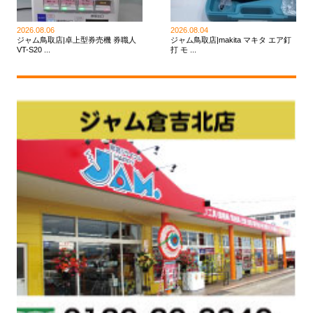
2026.08.06
2026.08.04
ジャム鳥取店|卓上型券売機 券職人
ジャム鳥取店|makita マキタ エア釘
VT-S20 ...
打 モ ...