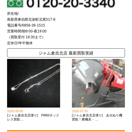
所在地/
鳥取県東伯郡北栄町北尾517-8
電話番号/0858-36-1515
営業時間/朝9:00-夜19:00
（買取受付 18:30まで）
定休日/年中無休
ジャム倉吉北店 最新買取実績
2026.08.06
2026.07.05
[ジャム倉吉北店便り] Pt850ネック
[ジャム倉吉北店便り] あぜぬり機
レス買取 ...
買取！農機具・ ...