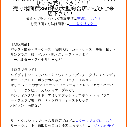
店にお売り下さい！！
売り場面積350坪の大型総合店にぜひご来
店下さい！！
最近のブランドバッグ買取実績→
実績はこちら！
お売り頂く方法は簡単♪→
ここをクリック！
【取扱商品】
バッグ・財布・キーケース・名刺入れ・カードケース・手帳・帽子・
サングラス・服・ベルト・靴・スカーフ・ネクタイ
キーホルダー・アクセサリーなど
【取扱ブランド】
ルイヴィトン・シャネル・ミュウミュウ・グッチ・クリスチャンディ
オール・クロエ・ボッテカベネタ・コーチ・エルメス
セリー ヌ・イヴサンローラン・フェンディ・バレンシアガ・バーバ
ーリー・ダンヒル・カルティエ・ブルガリ
ハンティングワールド・エミリオプッチ・デユポン・ ティファニ
ー・フェラガモ・ロエベ・クロコ・オーストリッチ
パイソン・毛皮など
リサイクルショップジャム鳥取店ブログ→
スタッフブログはこちら!
リサイクル・中古買取りの口コミ検索 エキテン! →
ジャムのサイ