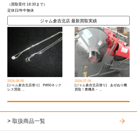
（買取受付 18:30まで）
定休日/年中無休
ジャム倉吉北店 最新買取実績
2026.08.06
2026.07.05
[ジャム倉吉北店便り] Pt850ネック
[ジャム倉吉北店便り] あぜぬり機
レス買取 ...
買取！農機具・ ...
>
取扱商品一覧