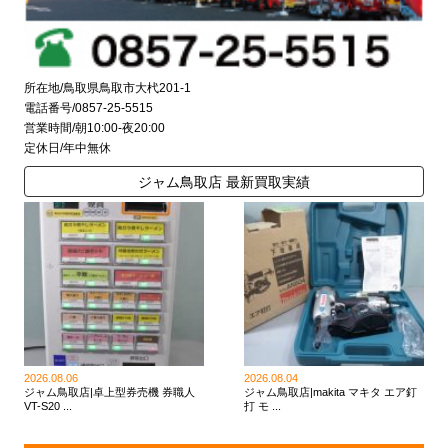
所在地/鳥取県鳥取市大杙201-1
電話番号/0857-25-5515
営業時間/朝10:00-夜20:00
定休日/年中無休
ジャム鳥取店 最新買取実績
2026.08.06
2026.08.04
ジャム鳥取店|卓上型券売機 券職人
ジャム鳥取店|makita マキタ エア釘
VT-S20 ...
打 モ ...