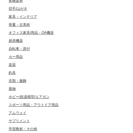
各種金券
切手/はがき
家具・インテリア
骨董・古美術
オフィス家具/用品・OA機器
厨房機器
自転車・原付
カー用品
楽器
釣具
衣類・服飾
着物
ホビー/鉄道模型/エアガン
スポーツ用品・アウトドア用品
アムウェイ
サプリメント
学習教材・その他