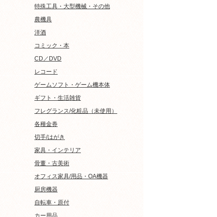
特殊工具・大型機械・その他
農機具
洋酒
コミック・本
CD／DVD
レコード
ゲームソフト・ゲーム機本体
ギフト・生活雑貨
フレグランス/化粧品（未使用）
各種金券
切手/はがき
家具・インテリア
骨董・古美術
オフィス家具/用品・OA機器
厨房機器
自転車・原付
カー用品