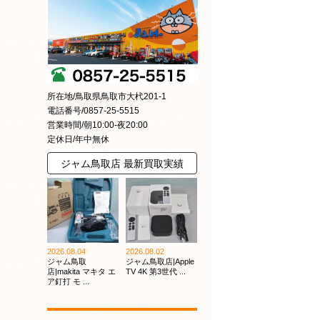
所在地/鳥取県鳥取市大杙201-1
電話番号/0857-25-5515
営業時間/朝10:00-夜20:00
定休日/年中無休
ジャム鳥取店 最新買取実績
2026.08.04
2026.08.02
ジャム鳥取
ジャム鳥取店|Apple
店|makita マキタ エ
TV 4K 第3世代 ...
ア釘打 モ ...