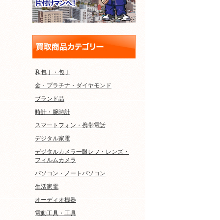
和包丁・包丁
金・プラチナ・ダイヤモンド
ブランド品
時計・腕時計
スマートフォン・携帯電話
デジタル家電
デジタルカメラ一眼レフ・レンズ・
フィルムカメラ
パソコン・ノートパソコン
生活家電
オーディオ機器
電動工具・工具