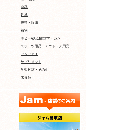
楽器
釣具
衣類・服飾
着物
ホビー/鉄道模型/エアガン
スポーツ用品・アウトドア用品
アムウェイ
サプリメント
学習教材・その他
未分類