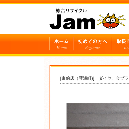
[東伯店（琴浦町)] ダイヤ、金