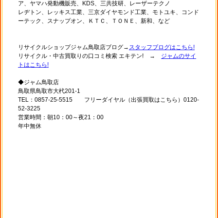
ア、ヤマハ発動機販売、KDS、三共技研、レーザーテクノ
レヂトン、レッキス工業、三京ダイヤモンド工業、モトユキ、コンド
ーテック、スナップオン、ＫＴＣ、ＴＯＮＥ、新和、など
リサイクルショップジャム鳥取店ブログ→
スタッフブログはこちら!
リサイクル・中古買取りの口コミ検索 エキテン! →
ジャムのサイ
トはこちら!
◆ジャム鳥取店
鳥取県鳥取市大杙201-1
TEL：0857-25-5515 フリーダイヤル（出張買取はこちら）0120-
52-3225
営業時間：朝10：00～夜21：00
年中無休