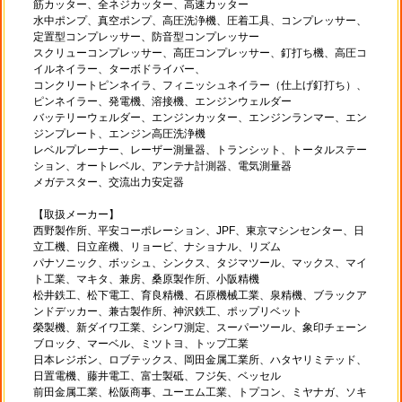
筋カッター、全ネジカッター、高速カッター
水中ポンプ、真空ポンプ、高圧洗浄機、圧着工具、コンプレッサー、
定置型コンプレッサー、防音型コンプレッサー
スクリューコンプレッサー、高圧コンプレッサー、釘打ち機、高圧コ
イルネイラー、ターボドライバー、
コンクリートピンネイラ、フィニッシュネイラー（仕上げ釘打ち）、
ピンネイラー、発電機、溶接機、エンジンウェルダー
バッテリーウェルダー、エンジンカッター、エンジンランマー、エン
ジンプレート、エンジン高圧洗浄機
レベルプレーナー、レーザー測量器、トランシット、トータルステー
ション、オートレベル、アンテナ計測器、電気測量器
メガテスター、交流出力安定器
【取扱メーカー】
西野製作所、平安コーポレーション、JPF、東京マシンセンター、日
立工機、日立産機、リョービ、ナショナル、リズム
パナソニック、ボッシュ、シンクス、タジマツール、マックス、マイ
ト工業、マキタ、兼房、桑原製作所、小阪精機
松井鉄工、松下電工、育良精機、石原機械工業、泉精機、ブラックア
ンドデッカー、兼古製作所、神沢鉄工、ポップリベット
榮製機、新ダイワ工業、シンワ測定、スーパーツール、象印チェーン
ブロック、マーベル、ミツトヨ、トップ工業
日本レジボン、ロブテックス、岡田金属工業所、ハタヤリミテッド、
日置電機、藤井電工、富士製砥、フジ矢、ベッセル
前田金属工業、松阪商事、ユーエム工業、トプコン、ミヤナガ、ソキ