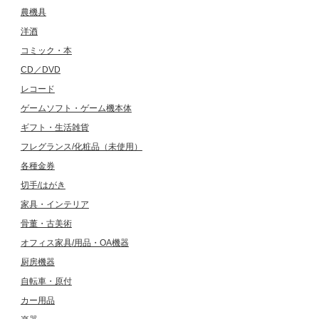
農機具
洋酒
コミック・本
CD／DVD
レコード
ゲームソフト・ゲーム機本体
ギフト・生活雑貨
フレグランス/化粧品（未使用）
各種金券
切手/はがき
家具・インテリア
骨董・古美術
オフィス家具/用品・OA機器
厨房機器
自転車・原付
カー用品