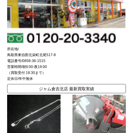
所在地/
鳥取県東伯郡北栄町北尾517-8
電話番号/0858-36-1515
営業時間/朝9:00-夜19:00
（買取受付 18:30まで）
定休日/年中無休
ジャム倉吉北店 最新買取実績