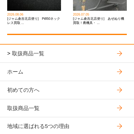
2026.08.06
2026.07.05
[ジャム倉吉北店便り] Pt850ネック
[ジャム倉吉北店便り] あぜぬり機
レス買取 ...
買取！農機具・ ...
>
取扱商品一覧
ホーム
初めての方へ
取扱商品一覧
地域に選ばれる5つの理由