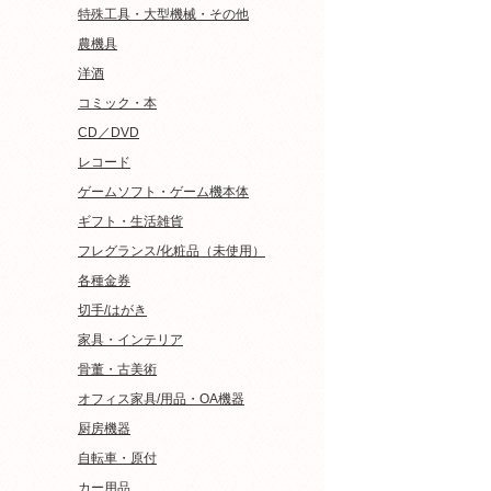
特殊工具・大型機械・その他
農機具
洋酒
コミック・本
CD／DVD
レコード
ゲームソフト・ゲーム機本体
ギフト・生活雑貨
フレグランス/化粧品（未使用）
各種金券
切手/はがき
家具・インテリア
骨董・古美術
オフィス家具/用品・OA機器
厨房機器
自転車・原付
カー用品