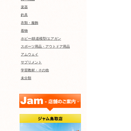
楽器
釣具
衣類・服飾
着物
ホビー/鉄道模型/エアガン
スポーツ用品・アウトドア用品
アムウェイ
サプリメント
学習教材・その他
未分類