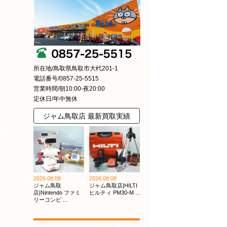
所在地/鳥取県鳥取市大杙201-1
電話番号/0857-25-5515
営業時間/朝10:00-夜20:00
定休日/年中無休
ジャム鳥取店 最新買取実績
2026.08.08
2026.08.08
ジャム鳥取
ジャム鳥取店|HILTI
店|Nintendo ファミ
ヒルティ PM30-M ...
リーコンピ ...