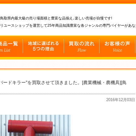
鳥取県内最大級の売り場面積と豊富な品揃え､楽しい売場が自慢です!
リユースショップを運営して25年商品知識豊富な各ジャンルの専門バイヤーがあ
機 “バードキラー”を買取させて頂きました。[農業機械・農機具][鳥
2016年12月03日