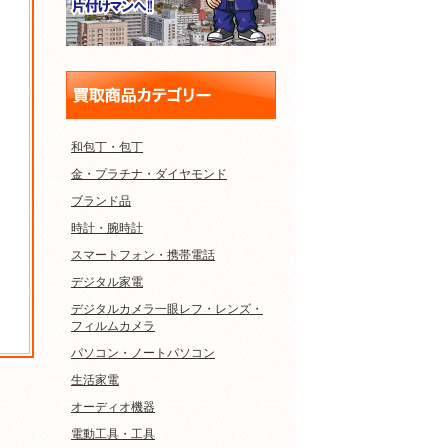
和包丁・包丁
金・プラチナ・ダイヤモンド
ブランド品
時計・腕時計
スマートフォン・携帯電話
デジタル家電
デジタルカメラ一眼レフ・レンズ・
フィルムカメラ
パソコン・ノートパソコン
生活家電
オーディオ機器
電動工具・工具