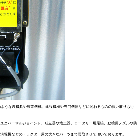
このような農機具や農業機械、建設機械や専門機器などに関わるものの買い取りも行
、ユニバーサルジョイント、畦立器や培土器、ロータリー用尾輪、動噴用ノズルや防
や溝堀機などのトラクター用の大きなパーツまで買取させて頂いております。