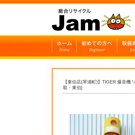
【東伯店(琴浦町)】TIGER 爆音
取・東伯]