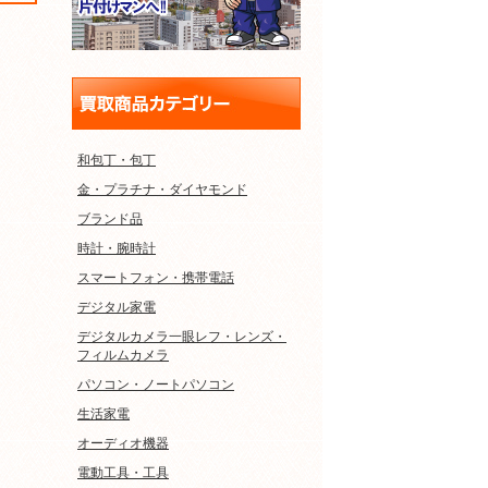
和包丁・包丁
金・プラチナ・ダイヤモンド
ブランド品
時計・腕時計
スマートフォン・携帯電話
デジタル家電
デジタルカメラ一眼レフ・レンズ・
フィルムカメラ
パソコン・ノートパソコン
生活家電
オーディオ機器
電動工具・工具