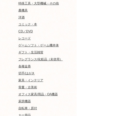
特殊工具・大型機械・その他
農機具
洋酒
コミック・本
CD／DVD
レコード
ゲームソフト・ゲーム機本体
ギフト・生活雑貨
フレグランス/化粧品（未使用）
各種金券
切手/はがき
家具・インテリア
骨董・古美術
オフィス家具/用品・OA機器
厨房機器
自転車・原付
カー用品