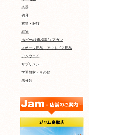
楽器
釣具
衣類・服飾
着物
ホビー/鉄道模型/エアガン
スポーツ用品・アウトドア用品
アムウェイ
サプリメント
学習教材・その他
未分類