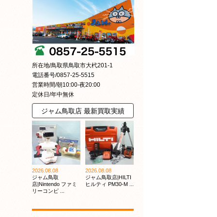
所在地/鳥取県鳥取市大杙201-1
電話番号/0857-25-5515
営業時間/朝10:00-夜20:00
定休日/年中無休
ジャム鳥取店 最新買取実績
2026.08.08
2026.08.08
ジャム鳥取
ジャム鳥取店|HILTI
店|Nintendo ファミ
ヒルティ PM30-M ...
リーコンピ ...