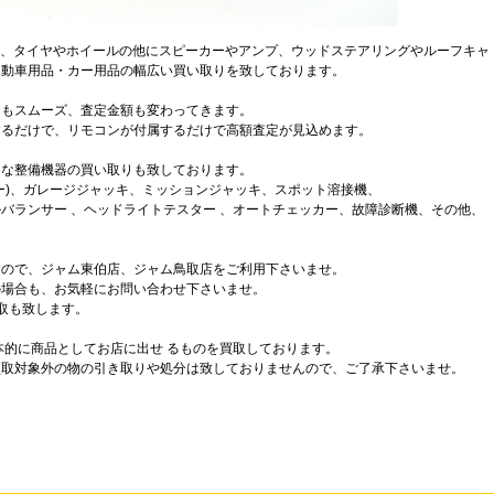
オ、タイヤやホイールの他にスピーカーやアンプ、ウッドステアリングやルーフキャ
自動車用品・カー用品の幅広い買い取りを致しております。
定もスムーズ、査定金額も変わってきます。
するだけで、リモコンが付属するだけで高額査定が見込めます。
うな整備機器の買い取りも致しております。
ー)、ガレージジャッキ、ミッションジャッキ、スポット溶接機、
バランサー 、ヘッドライトテスター 、オートチェッカー、故障診断機、その他、
すので、ジャム東伯店、ジャム鳥取店をご利用下さいませ。
の場合も、お気軽にお問い合わせ下さいませ。
取も致します。
本的に商品としてお店に出せ るものを買取しております。
買取対象外の物の引き取りや処分は致しておりませんので、ご了承下さいませ。