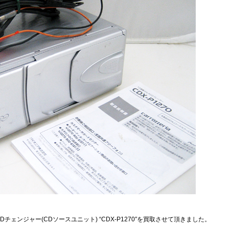
ルチCDチェンジャー(CDソースユニット) “CDX-P1270″を買取させて頂きました。