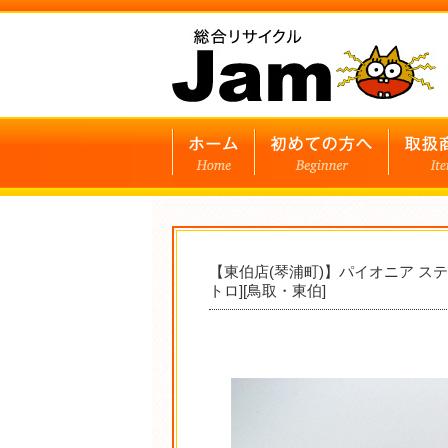
【東伯店(琴浦町)】パイオニア ステ
トロ][鳥取・東伯]