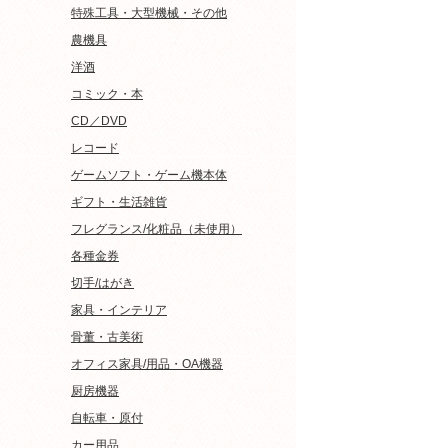
特殊工具・大型機械・その他
農機具
洋酒
コミック・本
CD／DVD
レコード
ゲームソフト・ゲーム機本体
ギフト・生活雑貨
フレグランス/化粧品（未使用）
各種金券
切手/はがき
家具・インテリア
骨董・古美術
オフィス家具/用品・OA機器
厨房機器
自転車・原付
カー用品