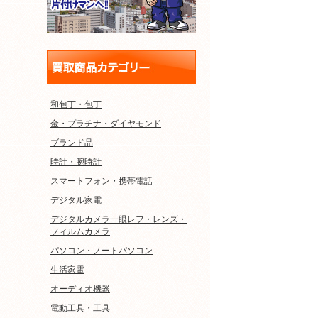
和包丁・包丁
金・プラチナ・ダイヤモンド
ブランド品
時計・腕時計
スマートフォン・携帯電話
デジタル家電
デジタルカメラ一眼レフ・レンズ・
フィルムカメラ
パソコン・ノートパソコン
生活家電
オーディオ機器
電動工具・工具