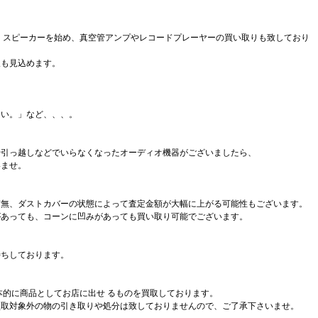
、スピーカーを始め、真空管アンプやレコードプレーヤーの買い取りも致しており
取も見込めます。
たい。」など、、、。
や引っ越しなどでいらなくなったオーディオ機器がございましたら、
いませ。
有無、ダストカバーの状態によって査定金額が大幅に上がる可能性もございます。
があっても、コーンに凹みがあっても買い取り可能でございます。
待ちしております。
本的に商品としてお店に出せ るものを買取しております。
買取対象外の物の引き取りや処分は致しておりませんので、ご了承下さいませ。