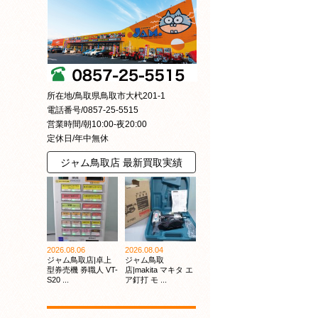
所在地/鳥取県鳥取市大杙201-1
電話番号/0857-25-5515
営業時間/朝10:00-夜20:00
定休日/年中無休
ジャム鳥取店 最新買取実績
2026.08.06
2026.08.04
ジャム鳥取店|卓上
ジャム鳥取
型券売機 券職人 VT-
店|makita マキタ エ
S20 ...
ア釘打 モ ...