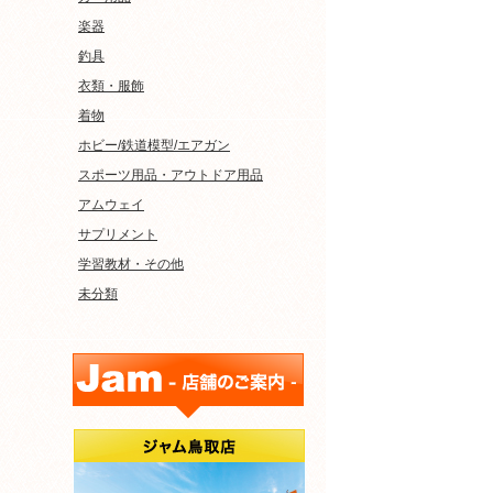
楽器
釣具
衣類・服飾
着物
ホビー/鉄道模型/エアガン
スポーツ用品・アウトドア用品
アムウェイ
サプリメント
学習教材・その他
未分類