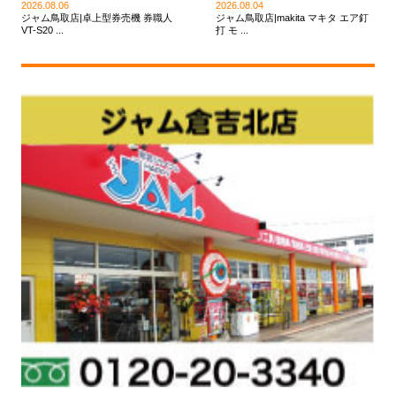
2026.08.06
2026.08.04
ジャム鳥取店|卓上型券売機 券職人
ジャム鳥取店|makita マキタ エア釘
VT-S20 ...
打 モ ...