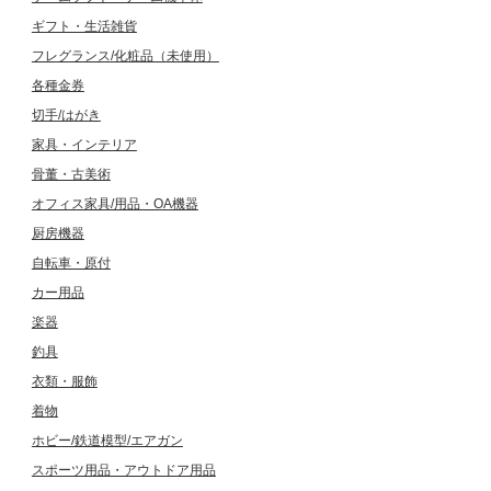
ギフト・生活雑貨
フレグランス/化粧品（未使用）
各種金券
切手/はがき
家具・インテリア
骨董・古美術
オフィス家具/用品・OA機器
厨房機器
自転車・原付
カー用品
楽器
釣具
衣類・服飾
着物
ホビー/鉄道模型/エアガン
スポーツ用品・アウトドア用品