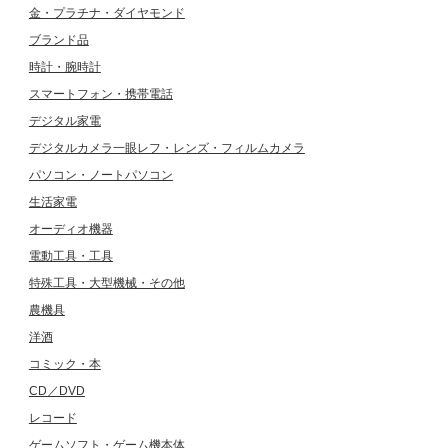
金・プラチナ・ダイヤモンド
ブランド品
時計・腕時計
スマートフォン・携帯電話
デジタル家電
デジタルカメラ一眼レフ・レンズ・フィルムカメラ
パソコン・ノートパソコン
生活家電
オーディオ機器
電動工具・工具
特殊工具・大型機械・その他
農機具
洋酒
コミック・本
CD／DVD
レコード
ゲームソフト・ゲーム機本体