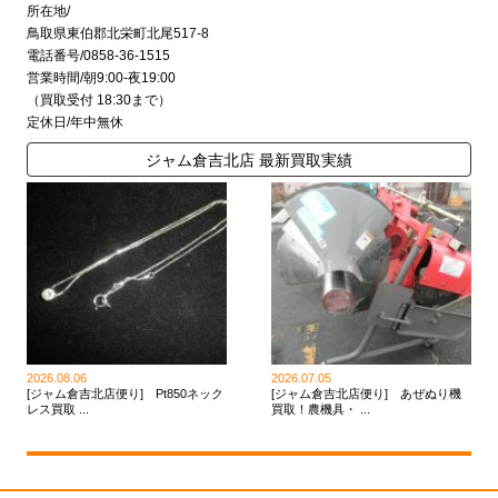
所在地/
鳥取県東伯郡北栄町北尾517-8
電話番号/0858-36-1515
営業時間/朝9:00-夜19:00
（買取受付 18:30まで）
定休日/年中無休
ジャム倉吉北店 最新買取実績
2026.08.06
2026.07.05
[ジャム倉吉北店便り] Pt850ネック
[ジャム倉吉北店便り] あぜぬり機
レス買取 ...
買取！農機具・ ...