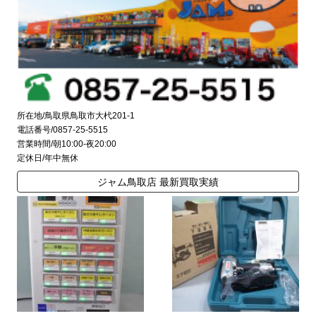
所在地/鳥取県鳥取市大杙201-1
電話番号/0857-25-5515
営業時間/朝10:00-夜20:00
定休日/年中無休
ジャム鳥取店 最新買取実績