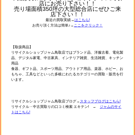
店にお売り下さい！！
売り場面積350坪の大型総合店にぜひご来
店下さい！！
最近の買取実績→
はこちら!
お売り頂く方法は簡単♪→
ここをクリック！
【取扱商品】
リサイクルショップジャム鳥取店ではブランド品、洋服古着、電化製
品、デジタル家電、中古家具、インテリア雑貨、生活雑貨、キッチン
用品
食器、ギフト品、スポーツ用品、アウトドア用品、楽器、ホビー、お
もちゃ、工具などといった多岐にわたるカテゴリーの買取・販売を行
います。
リサイクルショップジャム鳥取店ブログ→
スタッフブログはこちら!
リサイクル・中古買取りの口コミ検索 エキテン! →
ジャムのサイ
トはこちら!