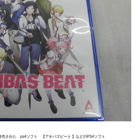
に発売された ps4ソフト 【アキバズビート 】などのPS4ソフト