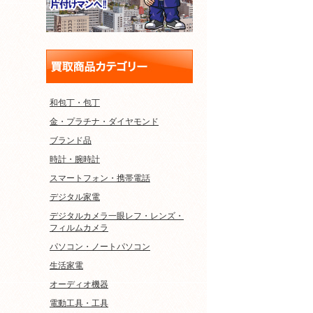
和包丁・包丁
金・プラチナ・ダイヤモンド
ブランド品
時計・腕時計
スマートフォン・携帯電話
デジタル家電
デジタルカメラ一眼レフ・レンズ・
フィルムカメラ
パソコン・ノートパソコン
生活家電
オーディオ機器
電動工具・工具