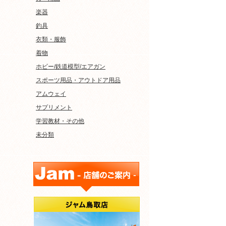
楽器
釣具
衣類・服飾
着物
ホビー/鉄道模型/エアガン
スポーツ用品・アウトドア用品
アムウェイ
サプリメント
学習教材・その他
未分類