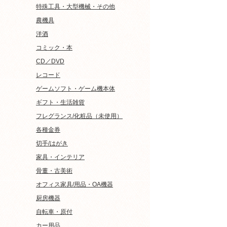
特殊工具・大型機械・その他
農機具
洋酒
コミック・本
CD／DVD
レコード
ゲームソフト・ゲーム機本体
ギフト・生活雑貨
フレグランス/化粧品（未使用）
各種金券
切手/はがき
家具・インテリア
骨董・古美術
オフィス家具/用品・OA機器
厨房機器
自転車・原付
カー用品