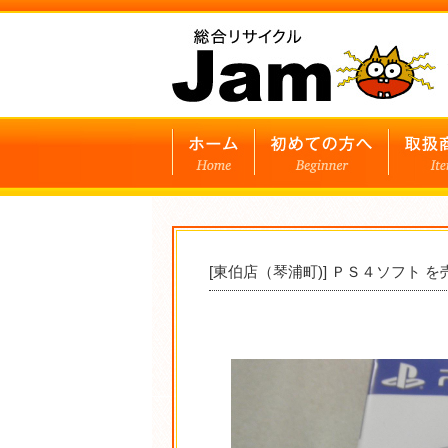
[東伯店（琴浦町)] ＰＳ４ソフト