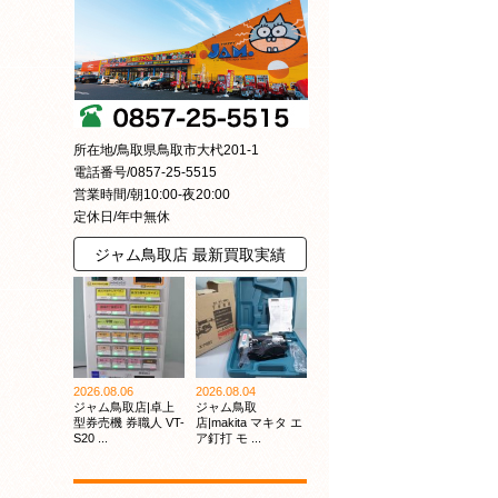
所在地/鳥取県鳥取市大杙201-1
電話番号/0857-25-5515
営業時間/朝10:00-夜20:00
定休日/年中無休
ジャム鳥取店 最新買取実績
2026.08.06
2026.08.04
ジャム鳥取店|卓上
ジャム鳥取
型券売機 券職人 VT-
店|makita マキタ エ
S20 ...
ア釘打 モ ...