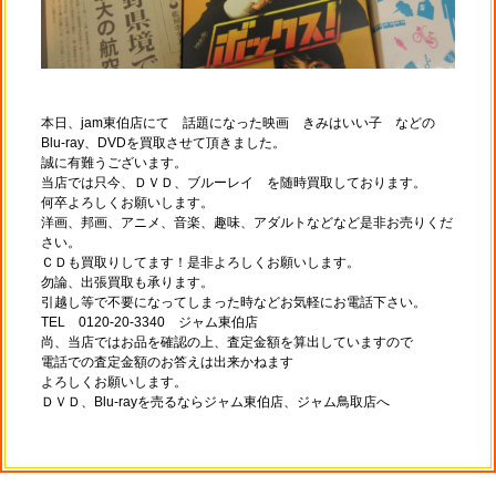
本日、jam東伯店にて 話題になった映画 きみはいい子 などの
Blu-ray、DVD
を買取させて頂きました。
誠に有難うございます。
当店では只今、ＤＶＤ、ブルーレイ を随時買取しております。
何卒よろしくお願いします。
洋画、邦画、アニメ、音楽、趣味、アダルトなどなど是非お売りくだ
さい。
ＣＤも買取りしてます！是非よろしくお願いします。
勿論、出張買取も承ります。
引越し等で不要になってしまった時などお気軽にお電話下さい。
TEL 0120-20-3340 ジャム東伯店
尚、当店ではお品を確認の上、査定金額を算出していますので
電話での査定金額のお答えは出来かねます
よろしくお願いします。
ＤＶＤ、Blu-rayを売るならジャム東伯店、ジャム鳥取店へ