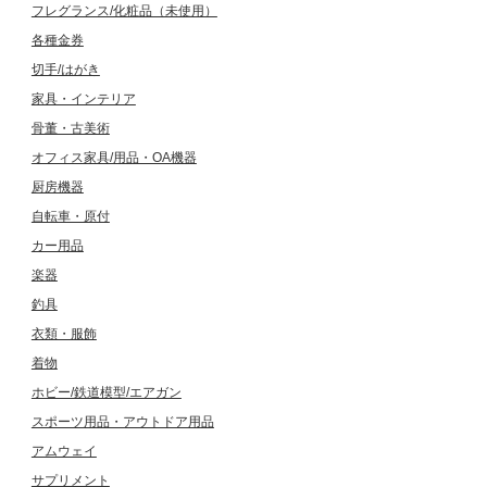
フレグランス/化粧品（未使用）
各種金券
切手/はがき
家具・インテリア
骨董・古美術
オフィス家具/用品・OA機器
厨房機器
自転車・原付
カー用品
楽器
釣具
衣類・服飾
着物
ホビー/鉄道模型/エアガン
スポーツ用品・アウトドア用品
アムウェイ
サプリメント