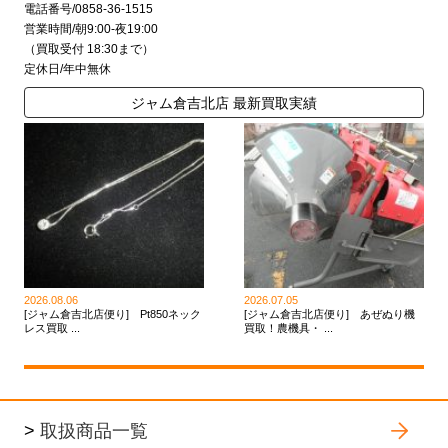
電話番号/0858-36-1515
営業時間/朝9:00-夜19:00
（買取受付 18:30まで）
定休日/年中無休
ジャム倉吉北店 最新買取実績
2026.08.06
2026.07.05
[ジャム倉吉北店便り] Pt850ネック
[ジャム倉吉北店便り] あぜぬり機
レス買取 ...
買取！農機具・ ...
>
取扱商品一覧