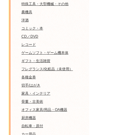
特殊工具・大型機械・その他
農機具
洋酒
コミック・本
CD／DVD
レコード
ゲームソフト・ゲーム機本体
ギフト・生活雑貨
フレグランス/化粧品（未使用）
各種金券
切手/はがき
家具・インテリア
骨董・古美術
オフィス家具/用品・OA機器
厨房機器
自転車・原付
カー用品