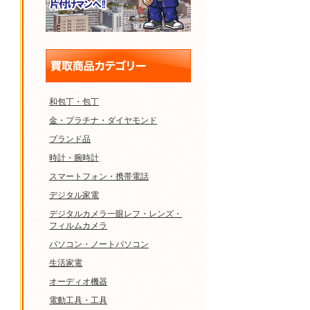
和包丁・包丁
金・プラチナ・ダイヤモンド
ブランド品
時計・腕時計
スマートフォン・携帯電話
デジタル家電
デジタルカメラ一眼レフ・レンズ・
フィルムカメラ
パソコン・ノートパソコン
生活家電
オーディオ機器
電動工具・工具