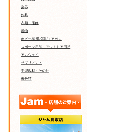
楽器
釣具
衣類・服飾
着物
ホビー/鉄道模型/エアガン
スポーツ用品・アウトドア用品
アムウェイ
サプリメント
学習教材・その他
未分類