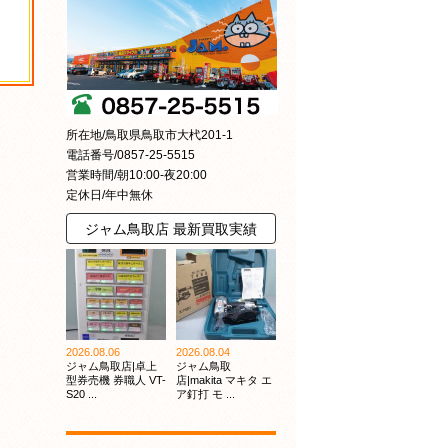
所在地/鳥取県鳥取市大杙201-1
電話番号/0857-25-5515
営業時間/朝10:00-夜20:00
定休日/年中無休
ジャム鳥取店 最新買取実績
2026.08.06
2026.08.04
ジャム鳥取店|卓上
ジャム鳥取
型券売機 券職人 VT-
店|makita マキタ エ
S20 ...
ア釘打 モ ...