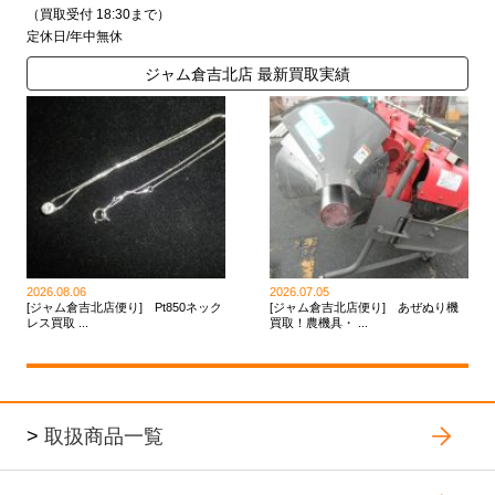
（買取受付 18:30まで）
定休日/年中無休
ジャム倉吉北店 最新買取実績
2026.08.06
2026.07.05
[ジャム倉吉北店便り] Pt850ネック
[ジャム倉吉北店便り] あぜぬり機
レス買取 ...
買取！農機具・ ...
>
取扱商品一覧