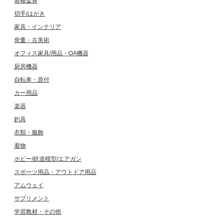
各種金券
切手/はがき
家具・インテリア
骨董・古美術
オフィス家具/用品・OA機器
厨房機器
自転車・原付
カー用品
楽器
釣具
衣類・服飾
着物
ホビー/鉄道模型/エアガン
スポーツ用品・アウトドア用品
アムウェイ
サプリメント
学習教材・その他