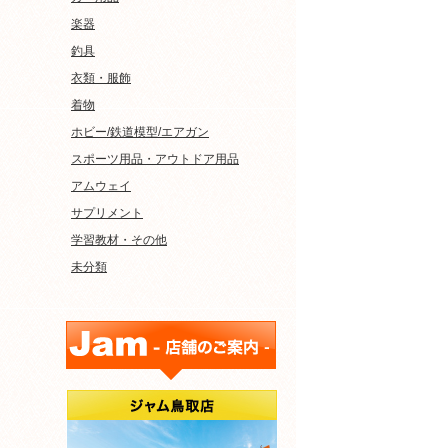
楽器
釣具
衣類・服飾
着物
ホビー/鉄道模型/エアガン
スポーツ用品・アウトドア用品
アムウェイ
サプリメント
学習教材・その他
未分類