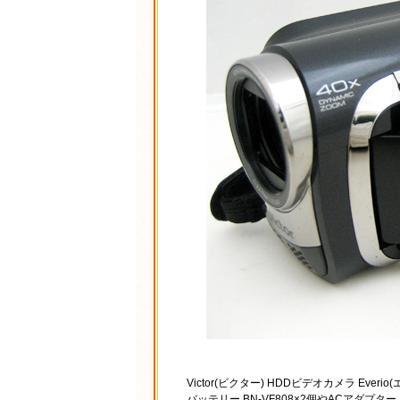
Victor(ビクター) HDDビデオカメラ Ever
バッテリー BN-VF808×2個やACアダプ