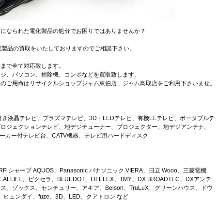
要になられた電化製品の処分でお困りではありませんか？
。
家電製品の買取をいたしておりますのでご相談下さい。
にまで全て対応致します。
ンジ、パソコン、掃除機、コンポなどを買取致します。
取のご用命はリサイクルショップジャム東伯店、ジャム鳥取店をご利用下さいませ。
き液晶テレビ、プラズマテレビ、3D・LEDテレビ、有機ELテレビ、ポータブルテ
プロジェクションテレビ、地デジチューナー、プロジェクター、地デジアンテナ、
ピーカー付テレビ台、CATV機器、テレビ用ハードディスク
ARP シャープ AQUOS、Panasonic パナソニック VIERA、日立 Wooo、三菱電機
LIFE、ピクセラ、BLUEDOT、LIFELEX、TMY、DX BROADTEC、DXアンテ
ス、ゾックス、センチュリー、アキア、Belson、TruLuX、グリーンハウス、ドウ
、ヒュンダイ、fuze、3D、LED、クアトロン など