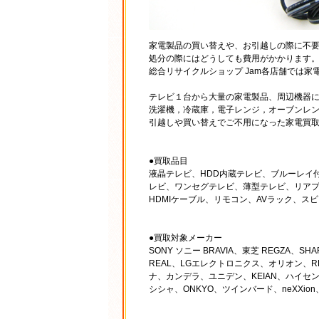
家電製品の買い替えや、お引越しの際に不
処分の際にはどうしても費用がかかります
総合リサイクルショップ Jam各店舗では
テレビ１台から大量の家電製品、周辺機器
洗濯機，冷蔵庫，電子レンジ，オーブンレ
引越しや買い替えでご不用になった家電買
●買取品目
液晶テレビ、HDD内蔵テレビ、ブルーレイ付
レビ、ワンセグテレビ、薄型テレビ、リア
HDMIケーブル、リモコン、AVラック、ス
●買取対象メーカー
SONY ソニー BRAVIA、東芝 REGZA、SH
REAL、LGエレクトロニクス、オリオン、REAL
ナ、カンデラ、ユニデン、KEIAN、ハイセン
シシャ、ONKYO、ツインバード、neXXion