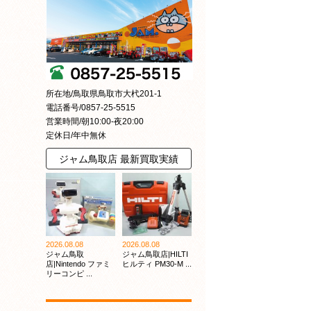
所在地/鳥取県鳥取市大杙201-1
電話番号/0857-25-5515
営業時間/朝10:00-夜20:00
定休日/年中無休
ジャム鳥取店 最新買取実績
2026.08.08
2026.08.08
ジャム鳥取
ジャム鳥取店|HILTI
店|Nintendo ファミ
ヒルティ PM30-M ...
リーコンピ ...