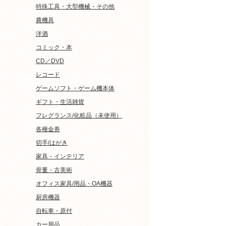
特殊工具・大型機械・その他
農機具
洋酒
コミック・本
CD／DVD
レコード
ゲームソフト・ゲーム機本体
ギフト・生活雑貨
フレグランス/化粧品（未使用）
各種金券
切手/はがき
家具・インテリア
骨董・古美術
オフィス家具/用品・OA機器
厨房機器
自転車・原付
カー用品