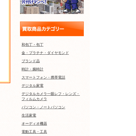
和包丁・包丁
金・プラチナ・ダイヤモンド
ブランド品
時計・腕時計
スマートフォン・携帯電話
デジタル家電
デジタルカメラ一眼レフ・レンズ・
フィルムカメラ
パソコン・ノートパソコン
生活家電
オーディオ機器
電動工具・工具