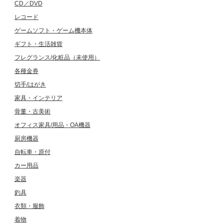
CD／DVD
レコード
ゲームソフト・ゲーム機本体
ギフト・生活雑貨
フレグランス/化粧品（未使用）
各種金券
切手/はがき
家具・インテリア
骨董・古美術
オフィス家具/用品・OA機器
厨房機器
自転車・原付
カー用品
楽器
釣具
衣類・服飾
着物