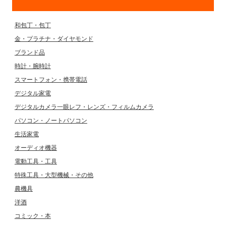
和包丁・包丁
金・プラチナ・ダイヤモンド
ブランド品
時計・腕時計
スマートフォン・携帯電話
デジタル家電
デジタルカメラ一眼レフ・レンズ・フィルムカメラ
パソコン・ノートパソコン
生活家電
オーディオ機器
電動工具・工具
特殊工具・大型機械・その他
農機具
洋酒
コミック・本