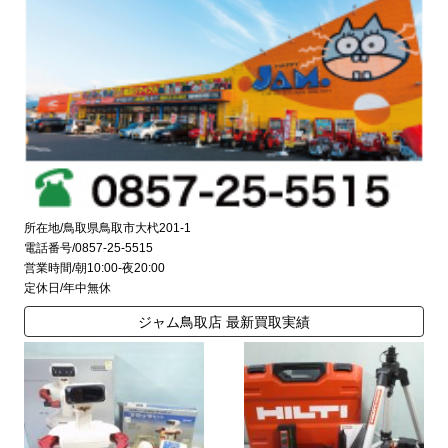
所在地/鳥取県鳥取市大杙201-1
電話番号/0857-25-5515
営業時間/朝10:00-夜20:00
定休日/年中無休
ジャム鳥取店 最新買取実績