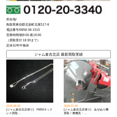
所在地/
鳥取県東伯郡北栄町北尾517-8
電話番号/0858-36-1515
営業時間/朝9:00-夜19:00
（買取受付 18:30まで）
定休日/年中無休
ジャム倉吉北店 最新買取実績
2026.08.06
2026.07.05
[ジャム倉吉北店便り] Pt850ネック
[ジャム倉吉北店便り] あぜぬり機
レス買取 ...
買取！農機具・ ...