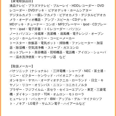
【家電取扱品目】
液晶テレビ・プラズマテレビ・ブルーレイ・HDDレコーダー・DVD
レコーダー・DVDデッキ・ ビデオデッキ・ホームシアター
デジタルカメラ・一眼レフカメラ・ビデオカメラ・デジタルビデオカ
メラ・オーディオ機器・ アンプ・スピーカ・CDデッキ
MDデッキ・チューナー・コンポ・MP3プレーヤー・Ipod・CDプレー
ヤー・ipad・電子辞書・ＩＣレコーダー・パソコン
ノートパソコン・冷蔵庫・洗濯機 ・扇風機・電子レンジ・オーブン
レンジ・ホームベーカリー・コーヒーメーカー
トースター・炊飯器・電気ポット・掃除機・ファンヒーター・加湿
器・除湿機・空気清浄機 ・ストーブ・ガスコンロ
ホットプレート・美容機器・照明機器・電話機・アイロン・シェーバ
ー・温水洗浄便座・マッサージ器 など
【取扱メーカー】
パナソニック（ナショナル）・三洋電機・シャープ・NEC・富士通・
ソニー・ビクター・ケンウッド・パイオニア・カシオ
オンキヨー・ヤマハ・オーディオテクニカ・ローランド ・日立・キ
ヤノン・リコー・オリンパス・ニコン・コニカミノルタ
ブラザー・フジフイルム・京セラ・セイコーエプソン・東芝・三菱電
機・ダイキン・コロナ・TDK・オムロン・モトローラ
ヒューレット・パッカード・IBM・アップル・デル・マイクロソフ
ト・ノキア・LG電子・サムスン電子・ハイアールなど