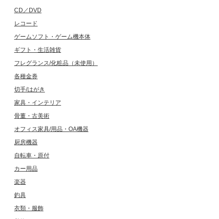
CD／DVD
レコード
ゲームソフト・ゲーム機本体
ギフト・生活雑貨
フレグランス/化粧品（未使用）
各種金券
切手/はがき
家具・インテリア
骨董・古美術
オフィス家具/用品・OA機器
厨房機器
自転車・原付
カー用品
楽器
釣具
衣類・服飾