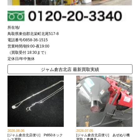
所在地/
鳥取県東伯郡北栄町北尾517-8
電話番号/0858-36-1515
営業時間/朝9:00-夜19:00
（買取受付 18:30まで）
定休日/年中無休
ジャム倉吉北店 最新買取実績
2026.08.06
2026.07.05
[ジャム倉吉北店便り] Pt850ネック
[ジャム倉吉北店便り] あぜぬり機
レス買取 ...
買取！農機具・ ...