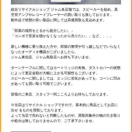
総合リサイクルショップ ジャム各店舗では、スピーカーを始め、真
空管アンプやレコードプレーヤーの買い取りも致しております。
動作品で状態の良い製品に関しては高価買取も見込めます。
「部屋の場所をとるから処分したい。」
「コンポで音楽を聴かなくなったから売りたい。」など、、、。
新しい機種に乗り換えた方や、部屋の整理や引っ越しなどでいらなく
なったオーディオ機器がございましたら、
ジャム東伯店、ジャム鳥取店へお持ち下さいませ。
ターンテーブルに関してはカートリッジの有無、ダストカバーの状態
によって査定金額が大幅に上がる可能性もございます。
スピーカーに関しましては、エッジに劣化があっても、コーンに凹み
があっても買い取り可能でございます。
皆様のご来店、スタッフ一同こころよりお待ちしております。
※当店はリサイクル ショップですので、基本的に商品としてお店に
出せ るものを買取しております。
よって当店で売れないと判断したものや、買取対象外の物の引き取り
や処分は致しておりませんので、ご了承下さいませ。
———————————-