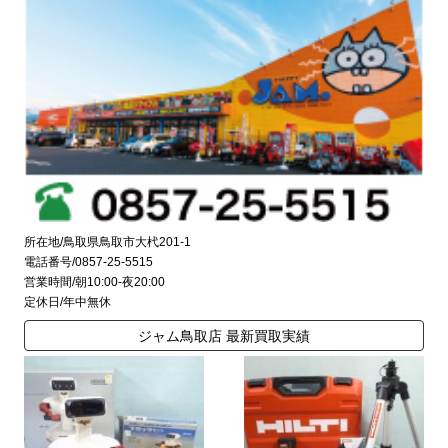
所在地/鳥取県鳥取市大杙201-1
電話番号/0857-25-5515
営業時間/朝10:00-夜20:00
定休日/年中無休
ジャム鳥取店 最新買取実績