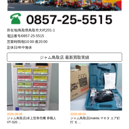
所在地/鳥取県鳥取市大杙201-1
電話番号/0857-25-5515
営業時間/朝10:00-夜20:00
定休日/年中無休
ジャム鳥取店 最新買取実績
2026.08.06
2026.08.04
ジャム鳥取店|卓上型券売機 券職人
ジャム鳥取店|makita マキタ エア釘
VT-S20 ...
打 モ ...