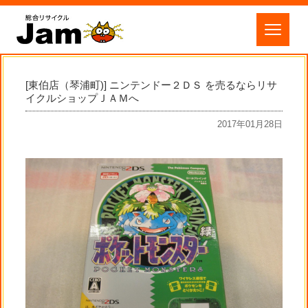
[東伯店（琴浦町)] ニンテンドー２ＤＳ を売るならリサ
イクルショップＪＡＭへ
2017年01月28日