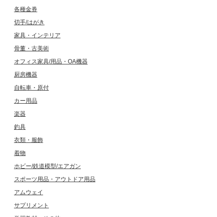
各種金券
切手/はがき
家具・インテリア
骨董・古美術
オフィス家具/用品・OA機器
厨房機器
自転車・原付
カー用品
楽器
釣具
衣類・服飾
着物
ホビー/鉄道模型/エアガン
スポーツ用品・アウトドア用品
アムウェイ
サプリメント