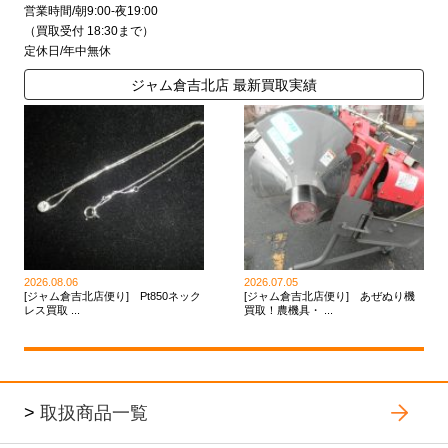
営業時間/朝9:00-夜19:00
（買取受付 18:30まで）
定休日/年中無休
ジャム倉吉北店 最新買取実績
2026.08.06
2026.07.05
[ジャム倉吉北店便り] Pt850ネック
[ジャム倉吉北店便り] あぜぬり機
レス買取 ...
買取！農機具・ ...
>
取扱商品一覧