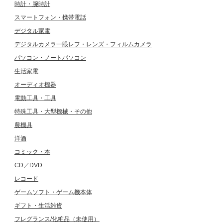
時計・腕時計
スマートフォン・携帯電話
デジタル家電
デジタルカメラ一眼レフ・レンズ・フィルムカメラ
パソコン・ノートパソコン
生活家電
オーディオ機器
電動工具・工具
特殊工具・大型機械・その他
農機具
洋酒
コミック・本
CD／DVD
レコード
ゲームソフト・ゲーム機本体
ギフト・生活雑貨
フレグランス/化粧品（未使用）