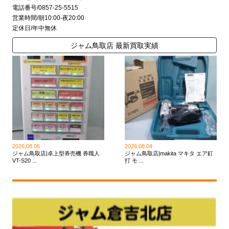
電話番号/0857-25-5515
営業時間/朝10:00-夜20:00
定休日/年中無休
ジャム鳥取店 最新買取実績
2026.08.06
2026.08.04
ジャム鳥取店|卓上型券売機 券職人
ジャム鳥取店|makita マキタ エア釘
VT-S20 ...
打 モ ...