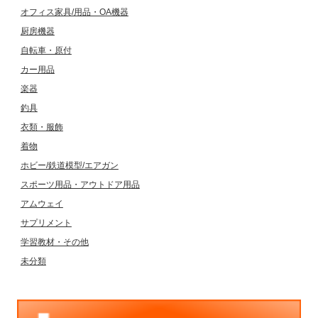
オフィス家具/用品・OA機器
厨房機器
自転車・原付
カー用品
楽器
釣具
衣類・服飾
着物
ホビー/鉄道模型/エアガン
スポーツ用品・アウトドア用品
アムウェイ
サプリメント
学習教材・その他
未分類