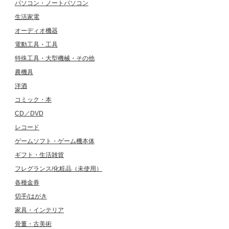
パソコン・ノートパソコン
生活家電
オーディオ機器
電動工具・工具
特殊工具・大型機械・その他
農機具
洋酒
コミック・本
CD／DVD
レコード
ゲームソフト・ゲーム機本体
ギフト・生活雑貨
フレグランス/化粧品（未使用）
各種金券
切手/はがき
家具・インテリア
骨董・古美術