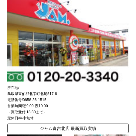
所在地/
鳥取県東伯郡北栄町北尾517-8
電話番号/0858-36-1515
営業時間/朝9:00-夜19:00
（買取受付 18:30まで）
定休日/年中無休
ジャム倉吉北店 最新買取実績