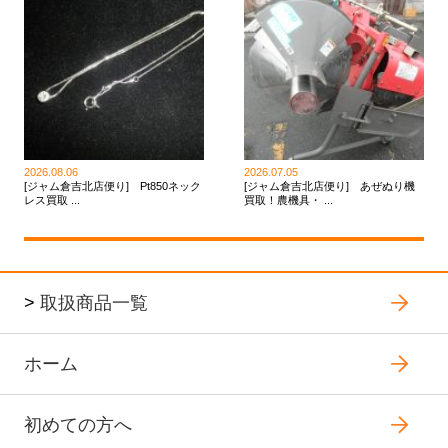
2026.08.06
2026.07.05
[ジャム倉吉北店便り] Pt850ネック
[ジャム倉吉北店便り] あぜぬり機
レス買取 ...
買取！農機具・ ...
>
取扱商品一覧
ホーム
初めての方へ