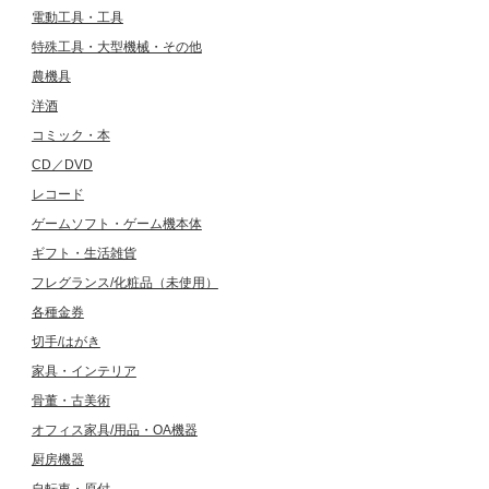
電動工具・工具
特殊工具・大型機械・その他
農機具
洋酒
コミック・本
CD／DVD
レコード
ゲームソフト・ゲーム機本体
ギフト・生活雑貨
フレグランス/化粧品（未使用）
各種金券
切手/はがき
家具・インテリア
骨董・古美術
オフィス家具/用品・OA機器
厨房機器