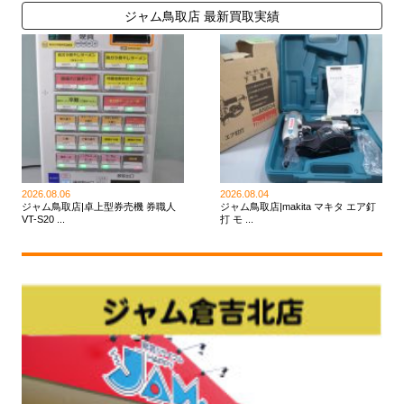
ジャム鳥取店 最新買取実績
2026.08.06
2026.08.04
ジャム鳥取店|卓上型券売機 券職人
ジャム鳥取店|makita マキタ エア釘
VT-S20 ...
打 モ ...