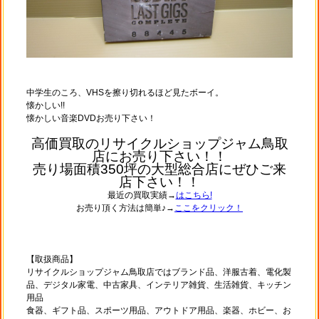
中学生のころ、VHSを擦り切れるほど見たボーイ。
懐かしい!!
懐かしい音楽DVDお売り下さい！
高価買取のリサイクルショップジャム鳥取
店にお売り下さい！！
売り場面積350坪の大型総合店にぜひご来
店下さい！！
最近の買取実績→
はこちら!
お売り頂く方法は簡単♪→
ここをクリック！
【取扱商品】
リサイクルショップジャム鳥取店ではブランド品、洋服古着、電化製
品、デジタル家電、中古家具、インテリア雑貨、生活雑貨、キッチン
用品
食器、ギフト品、スポーツ用品、アウトドア用品、楽器、ホビー、お