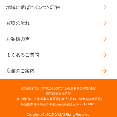
地域に選ばれる5つの理由
買取の流れ
お客様の声
よくあるご質問
店舗のご案内
古物商許可証 [第701070007246号/鳥取県公安委員会]
酒類販売業免許証
[鳥酒指e第126号/鳥取税務署長] [倉法e第141号/倉吉税務署長]
特定国際種事業者許可 [経済産業省認定S-6-31-00020]
Copyright (C) 2015 JAM All Rights Reserved.