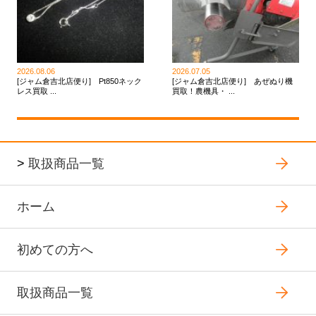
2026.08.06
2026.07.05
[ジャム倉吉北店便り] Pt850ネック
[ジャム倉吉北店便り] あぜぬり機
レス買取 ...
買取！農機具・ ...
>
取扱商品一覧
ホーム
初めての方へ
取扱商品一覧