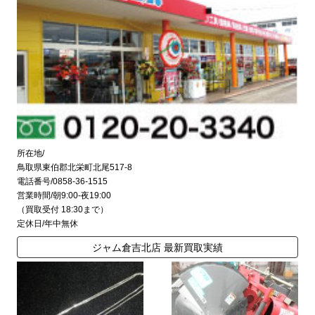
所在地/
鳥取県東伯郡北栄町北尾517-8
電話番号/0858-36-1515
営業時間/朝9:00-夜19:00
（買取受付 18:30まで）
定休日/年中無休
ジャム倉吉北店 最新買取実績