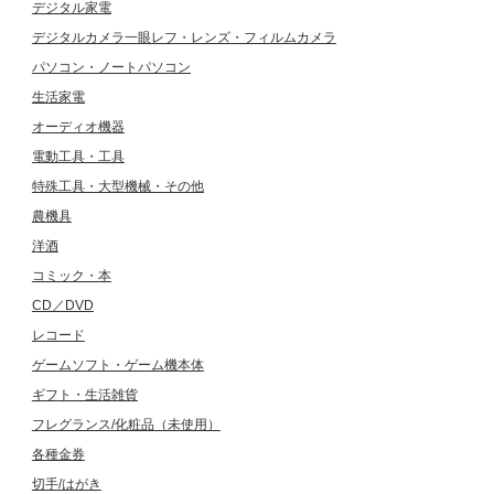
デジタル家電
デジタルカメラ一眼レフ・レンズ・フィルムカメラ
パソコン・ノートパソコン
生活家電
オーディオ機器
電動工具・工具
特殊工具・大型機械・その他
農機具
洋酒
コミック・本
CD／DVD
レコード
ゲームソフト・ゲーム機本体
ギフト・生活雑貨
フレグランス/化粧品（未使用）
各種金券
切手/はがき