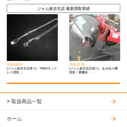
ジャム倉吉北店 最新買取実績
2026.08.06
2026.07.05
[ジャム倉吉北店便り] Pt850ネック
[ジャム倉吉北店便り] あぜぬり機
レス買取 ...
買取！農機具・ ...
>
取扱商品一覧
ホーム