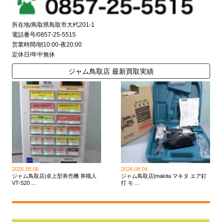
所在地/鳥取県鳥取市大杙201-1
電話番号/0857-25-5515
営業時間/朝10:00-夜20:00
定休日/年中無休
ジャム鳥取店 最新買取実績
2026.08.06
2026.08.04
ジャム鳥取店|卓上型券売機 券職人
ジャム鳥取店|makita マキタ エア釘
VT-S20 ...
打 モ ...