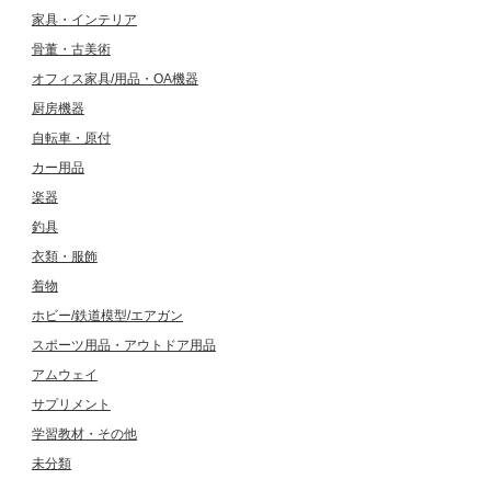
家具・インテリア
骨董・古美術
オフィス家具/用品・OA機器
厨房機器
自転車・原付
カー用品
楽器
釣具
衣類・服飾
着物
ホビー/鉄道模型/エアガン
スポーツ用品・アウトドア用品
アムウェイ
サプリメント
学習教材・その他
未分類