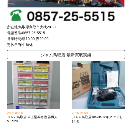
所在地/鳥取県鳥取市大杙201-1
電話番号/0857-25-5515
営業時間/朝10:00-夜20:00
定休日/年中無休
ジャム鳥取店 最新買取実績
2026.08.06
2026.08.04
ジャム鳥取店|卓上型券売機 券職人
ジャム鳥取店|makita マキタ エア釘
VT-S20 ...
打 モ ...