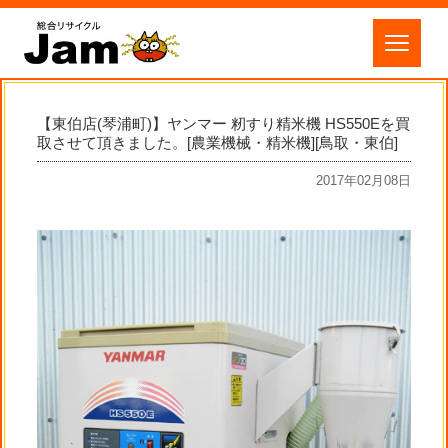
【東伯店(琴浦町)】ヤンマー 籾すり精米機 HS550Eを買
取させて頂きました。[農業機械・精米機][鳥取・東伯]
2017年02月08日