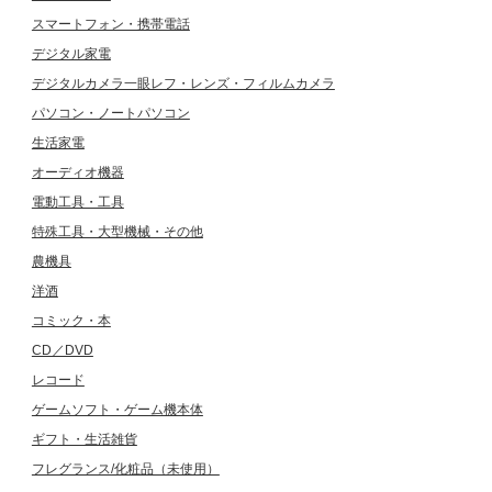
スマートフォン・携帯電話
デジタル家電
デジタルカメラ一眼レフ・レンズ・フィルムカメラ
パソコン・ノートパソコン
生活家電
オーディオ機器
電動工具・工具
特殊工具・大型機械・その他
農機具
洋酒
コミック・本
CD／DVD
レコード
ゲームソフト・ゲーム機本体
ギフト・生活雑貨
フレグランス/化粧品（未使用）