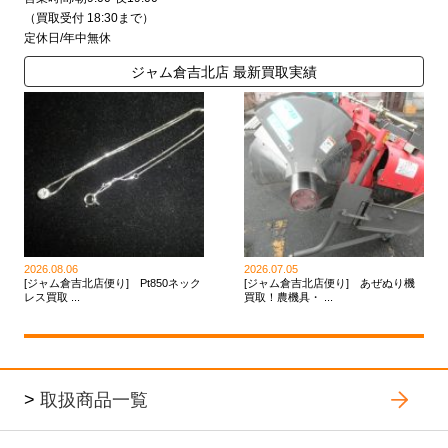
（買取受付 18:30まで）
定休日/年中無休
ジャム倉吉北店 最新買取実績
2026.08.06
2026.07.05
[ジャム倉吉北店便り] Pt850ネック
[ジャム倉吉北店便り] あぜぬり機
レス買取 ...
買取！農機具・ ...
>
取扱商品一覧