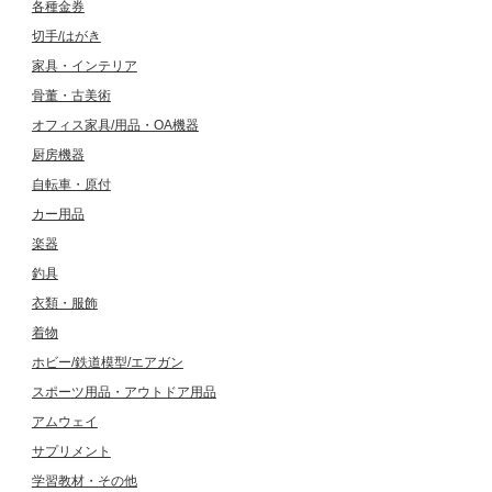
各種金券
切手/はがき
家具・インテリア
骨董・古美術
オフィス家具/用品・OA機器
厨房機器
自転車・原付
カー用品
楽器
釣具
衣類・服飾
着物
ホビー/鉄道模型/エアガン
スポーツ用品・アウトドア用品
アムウェイ
サプリメント
学習教材・その他