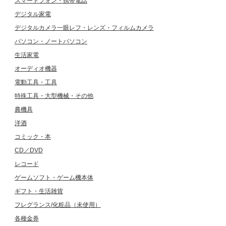
スマートフォン・携帯電話
デジタル家電
デジタルカメラ一眼レフ・レンズ・フィルムカメラ
パソコン・ノートパソコン
生活家電
オーディオ機器
電動工具・工具
特殊工具・大型機械・その他
農機具
洋酒
コミック・本
CD／DVD
レコード
ゲームソフト・ゲーム機本体
ギフト・生活雑貨
フレグランス/化粧品（未使用）
各種金券