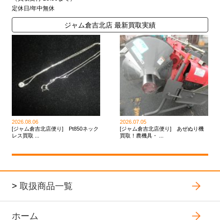
定休日/年中無休
ジャム倉吉北店 最新買取実績
2026.08.06
2026.07.05
[ジャム倉吉北店便り] Pt850ネック
[ジャム倉吉北店便り] あぜぬり機
レス買取 ...
買取！農機具・ ...
>
取扱商品一覧
ホーム