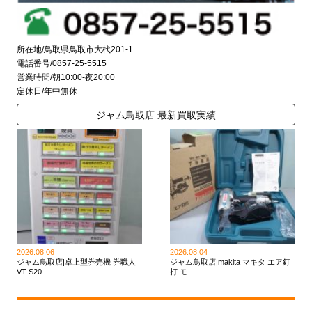
所在地/鳥取県鳥取市大杙201-1
電話番号/0857-25-5515
営業時間/朝10:00-夜20:00
定休日/年中無休
ジャム鳥取店 最新買取実績
2026.08.06
2026.08.04
ジャム鳥取店|卓上型券売機 券職人
ジャム鳥取店|makita マキタ エア釘
VT-S20 ...
打 モ ...