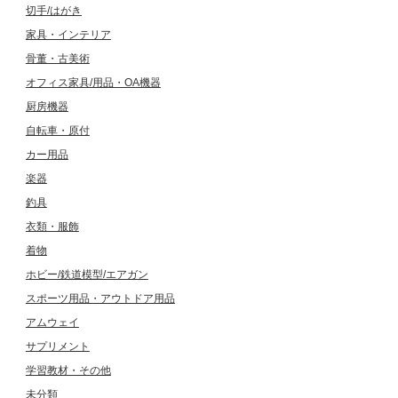
切手/はがき
家具・インテリア
骨董・古美術
オフィス家具/用品・OA機器
厨房機器
自転車・原付
カー用品
楽器
釣具
衣類・服飾
着物
ホビー/鉄道模型/エアガン
スポーツ用品・アウトドア用品
アムウェイ
サプリメント
学習教材・その他
未分類